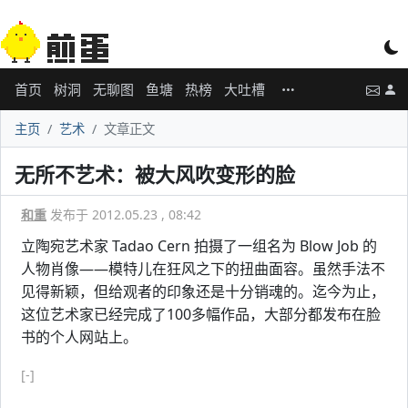
首页
树洞
无聊图
鱼塘
热榜
大吐槽
主页
艺术
文章正文
无所不艺术：被大风吹变形的脸
和重
发布于 2012.05.23 , 08:42
立陶宛艺术家 Tadao Cern 拍摄了一组名为 Blow Job 的
人物肖像——模特儿在狂风之下的扭曲面容。虽然手法不
见得新颖，但给观者的印象还是十分销魂的。迄今为止，
这位艺术家已经完成了100多幅作品，大部分都发布在脸
书的个人网站上。
[-]