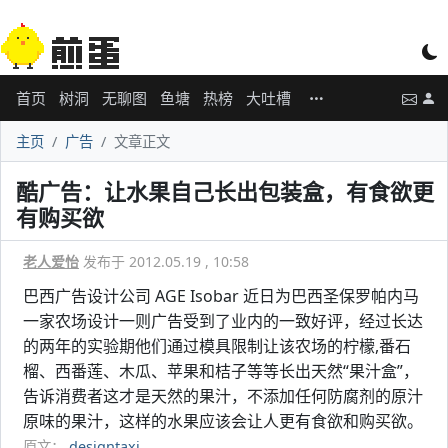
首页
树洞
无聊图
鱼塘
热榜
大吐槽
主页
广告
文章正文
酷广告：让水果自己长出包装盒，有食欲更
有购买欲
老人爱怡
发布于 2012.05.19 , 10:58
巴西广告设计公司 AGE Isobar 近日为巴西圣保罗帕内马
一家农场设计一则广告受到了业内的一致好评，经过长达
的两年的实验期他们通过模具限制让该农场的柠檬,番石
榴、西番莲、木瓜、苹果和桔子等等长出天然“果汁盒”，
告诉消费者这才是天然的果汁，不添加任何防腐剂的原汁
原味的果汁，这样的水果应该会让人更有食欲和购买欲。
原文：
designtaxi