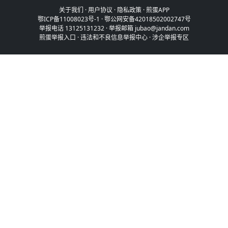
关于我们
·
用户协议
·
隐私政策
·
煎蛋APP
鄂ICP备11008023号-1
·
鄂公网安备42018502002747号
举报电话 13125131232 · 举报邮箱 jubao@jandan.com
煎蛋举报入口
·
违法和不良信息举报中心
·
涉企举报专区