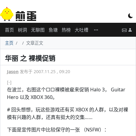
首页
树洞
无聊图
鱼塘
热榜
大吐槽
主页
文章正文
华丽 之 裸模促销
Jason
发布于 2007.11.25 , 09:20
[-]
在波兰，右图这个□□裸模被雇来促销 Halo 3， Guitar
Hero 以及 XBOX 360。
# 回头想想，玩这些游戏还有买 XBOX 的人群，以及对裸
模有兴趣的人群，还真有挺大的交集……
下面是宣传图片中比较保守的一张 （NSFW）：