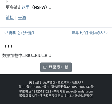
[-]
更多请走
这里
（NSFW）
。
链接
|
来源
街霸 之 绝处逢生
世界上拍手最快的人
数据加载中...BIU...BIU...BIU...
登录发吐槽
关于我们
·
用户协议
·
隐私政策
·
煎蛋APP
鄂ICP备11008023号-1
·
鄂公网安备42018502002747号
举报电话 13125131232 · 举报邮箱 jubao@jandan.com
煎蛋举报入口
·
违法和不良信息举报中心
·
涉企举报专区