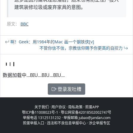
建筑装修垃圾或废弃家具的意图。
原文：
BBC
啊！Geek：用1984年的Mac 画一个钢铁侠[v]
不管你信不信，宗教信仰赐予你更高的自控力
数据加载中...BIU...BIU...BIU...
登录发吐槽
关于我们
·
用户协议
·
隐私政策
·
煎蛋APP
鄂ICP备11008023号-1
·
鄂公网安备42018502002747号
举报电话 13125131232 · 举报邮箱 jubao@jandan.com
煎蛋举报入口
·
违法和不良信息举报中心
·
涉企举报专区