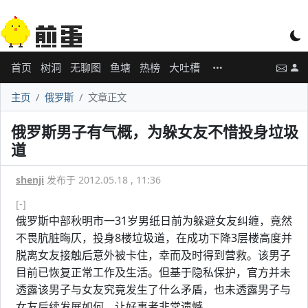
首页
树洞
无聊图
鱼塘
热榜
大吐槽
主页
俄罗斯
文章正文
俄罗斯男子有气概，为躲女友不惜投身垃圾
道
shenji
发布于 2012.05.18 , 11:36
[-]
俄罗斯中部秋明市一31岁男纸日前为躲避女友纠缠，竟然
不畏肮脏晦仄，投身8楼垃圾道，在成功下降3层楼高度并
脱离女友接触后意外被卡住，幸而及时得到营救。该男子
目前已恢复正常工作及生活。但基于隐私保护，官方并未
透露该男子与女友究竟发生了什么矛盾，也未透露男子与
女友后续发展如何，让好事者非常遗憾。