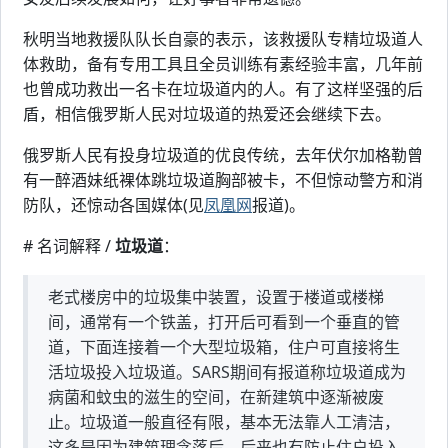
秋明当地救援队队长自豪的表示，该救援队专精垃圾道人
体救助，备有专用工具且全员训练有素经验丰富，几年前
也曾成功救出一名卡在垃圾道内的人。有了这样坚强的后
盾，相信俄罗斯人民对垃圾道的热爱还会继续下去。
俄罗斯人民有投身垃圾道的优良传统，去年伏尔加格勒曾
有一醉酒妹纸裸体跳垃圾道胸部被卡，不但惊动警方和消
防队，还惊动各国媒体(见
凤凰网
报道)。
# 名词解释 /
垃圾道
：
老式楼房中的垃圾集中装置，设置于楼道或楼梯
间，通常有一个铁盖，打开后可看到一个垂直的管
道，下面连接着一个大型垃圾箱，住户可直接将生
活垃圾投入垃圾道。SARS期间有报道称垃圾道成为
病菌和蚊虫的滋生的空间，在新建筑中逐渐被废
止。垃圾道一般直径有限，基本无法靠人工清洁，
这多是因为建筑理念落后，后来也有防止住户投入