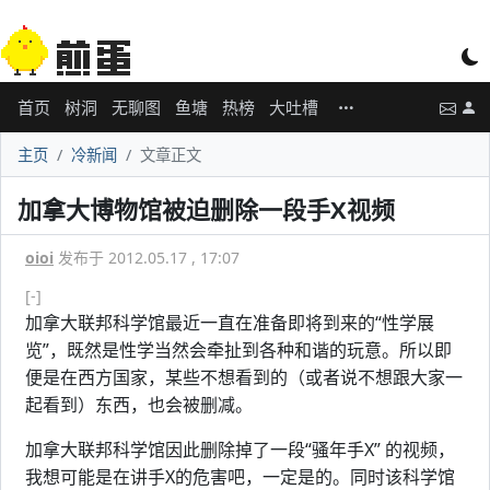
首页
树洞
无聊图
鱼塘
热榜
大吐槽
主页
冷新闻
文章正文
加拿大博物馆被迫删除一段手X视频
oioi
发布于 2012.05.17 , 17:07
[-]
加拿大联邦科学馆最近一直在准备即将到来的“性学展
览”，既然是性学当然会牵扯到各种和谐的玩意。所以即
便是在西方国家，某些不想看到的（或者说不想跟大家一
起看到）东西，也会被删减。
加拿大联邦科学馆因此删除掉了一段“骚年手X” 的视频，
我想可能是在讲手X的危害吧，一定是的。同时该科学馆