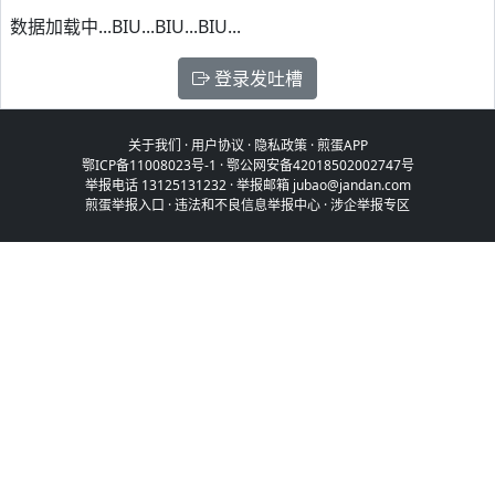
数据加载中...BIU...BIU...BIU...
登录发吐槽
关于我们
·
用户协议
·
隐私政策
·
煎蛋APP
鄂ICP备11008023号-1
·
鄂公网安备42018502002747号
举报电话 13125131232 · 举报邮箱 jubao@jandan.com
煎蛋举报入口
·
违法和不良信息举报中心
·
涉企举报专区