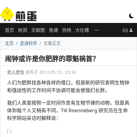
首页
树洞
无聊图
鱼塘
热榜
大吐槽
主页
走进科学
文章正文
闹钟或许是你肥胖的罪魁祸首？
老人爱怡
发布于 2012.05.15 , 23:32
人们为肥胖找各种各样的借口，但是新的研究表明生物钟
和强迫性的工作时间不协调可能会使我们长胖。
我们人类是按照一定时间作息有生物节律的动物，但是具
体到每个人又稍有不同，Till Roenneberg 研究员在生命
科学网站采访时解释说：
[-]