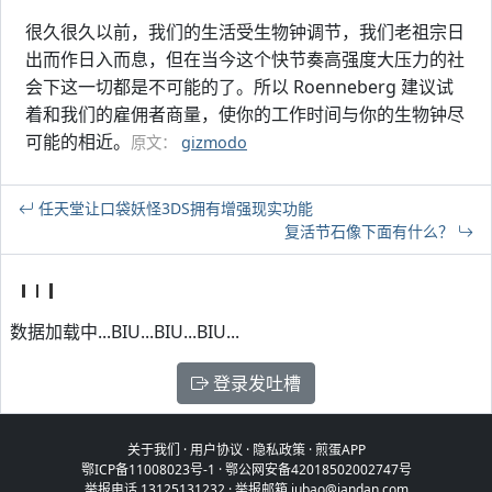
很久很久以前，我们的生活受生物钟调节，我们老祖宗日
出而作日入而息，但在当今这个快节奏高强度大压力的社
会下这一切都是不可能的了。所以 Roenneberg 建议试
着和我们的雇佣者商量，使你的工作时间与你的生物钟尽
可能的相近。
原文：
gizmodo
任天堂让口袋妖怪3DS拥有增强现实功能
复活节石像下面有什么？
数据加载中...BIU...BIU...BIU...
登录发吐槽
关于我们
·
用户协议
·
隐私政策
·
煎蛋APP
鄂ICP备11008023号-1
·
鄂公网安备42018502002747号
举报电话 13125131232 · 举报邮箱 jubao@jandan.com