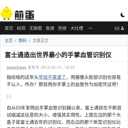
首页
树洞
无聊图
鱼塘
热榜
大吐槽
主页
数码
文章正文
富士通造出世界最小的手掌血管识别仪
ivanchaos
发布于 2012.05.14 , 18:25
指纹啥的这年头
早就不靠谱了
，用摄像头脸部识别也容易
不认人，咋办？那就用你手掌上的血管作为加密凭证吧！
[-]
自从03年发明出手掌血管识别器以来，富士通就在不断尝
试缩减这玩意的大小，增强其实用性。上图左边的那个大
盒子是富士通去年的识别仪，而右边的那个新型识别仪比