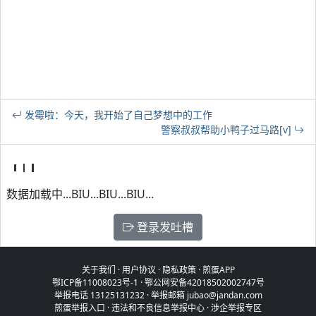
发霉啦：今天，我开始了自己梦想中的工作
警察叔叔帮助小鸭子过马路[v]
数据加载中...BIU...BIU...BIU...
登录发吐槽
关于我们
·
用户协议
·
隐私政策
·
煎蛋APP
鄂ICP备11008023号-1
·
鄂公网安备42018502002747号
举报电话 13125131232 · 举报邮箱 jubao@jandan.com
煎蛋举报入口
·
违法和不良信息举报中心
·
涉企举报专区