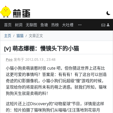
首页
树洞
无聊图
鱼塘
热榜
大吐槽
主页
猫猫
文章正文
[v] 萌态爆棚：慢镜头下的小猫
Poo
发布于 2012.05.13 , 23:48
小猫小狗卖萌装憨时很 cute 吧，但你猜这世界上还有比
这更可爱的事情吗？答案是：有有有！有了这台可以创造
奇迹的幻影摄像机，小猫小狗们玩超级“慢”游戏的时候，
呈现给你的将是前所未有的萌之诱惑。就我们所知，猫咪
狗狗天生就是卖萌的料！
这短片还上过Discovery的“动物星球”节目，详情是这样
的：短片拍摄了猫咪狗狗们从喵喵/汪汪落地到花容月