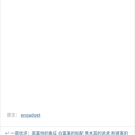
原文：
engadget
一周优评：高富帅的象征 白富美的标配 黑木耳的追求 削肾客的