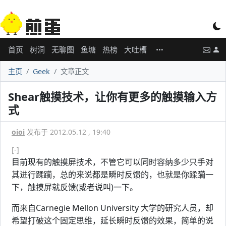
首页
树洞
无聊图
鱼塘
热榜
大吐槽
主页
Geek
文章正文
Shear触摸技术，让你有更多的触摸输入方
式
oioi
发布于 2012.05.12 , 19:40
[-]
目前现有的触摸屏技术，不管它可以同时容纳多少只手对
其进行蹂躏，总的来说都是瞬时反馈的，也就是你蹂躏一
下，触摸屏就反馈(或者说叫)一下。
而来自Carnegie Mellon University 大学的研究人员，却
希望打破这个固定思维，延长瞬时反馈的效果，简单的说