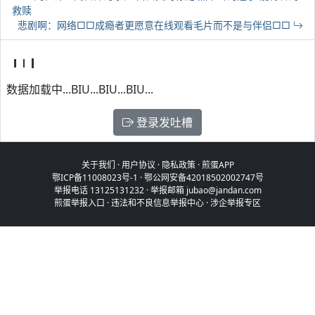
救赎
悲剧啊：网络□□成瘾者更愿意在线观看毛片而不是与伴侣□□
数据加载中...BIU...BIU...BIU...
登录发吐槽
关于我们
·
用户协议
·
隐私政策
·
煎蛋APP
鄂ICP备11008023号-1
·
鄂公网安备42018502002747号
举报电话 13125131232 · 举报邮箱 jubao@jandan.com
煎蛋举报入口
·
违法和不良信息举报中心
·
涉企举报专区