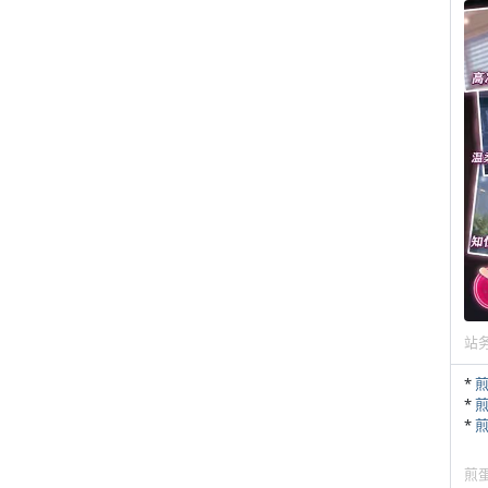
站
*
*
*
煎