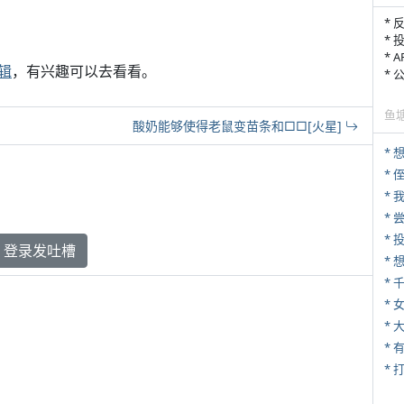
* 
* 
* 
辑
，有兴趣可以去看看。
*
鱼
酸奶能够使得老鼠变苗条和□□[火星]
*
* 
*
*
登录发吐槽
*
* 
*
* 