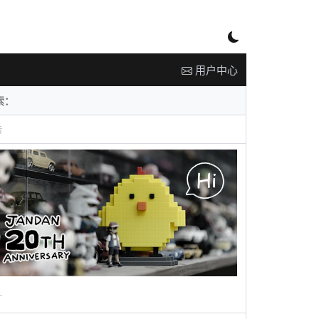
用户中心
告
广