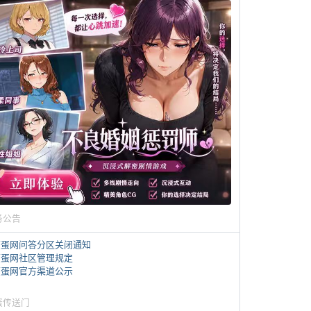
务公告
煎蛋网问答分区关闭通知
煎蛋网社区管理规定
煎蛋网官方渠道公示
蛋传送门