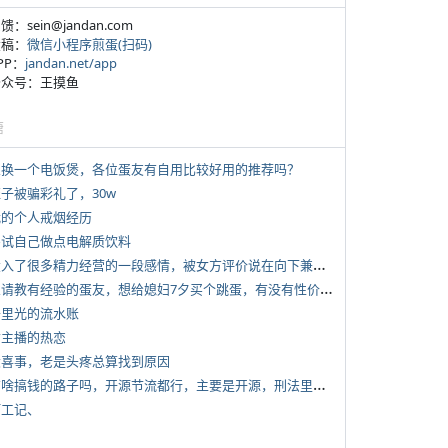
反馈：sein@jandan.com
投稿：
微信小程序煎蛋(扫码)
APP：
jandan.net/app
 公众号：王摸鱼
塘
 想换一个电饭煲，各位蛋友有自用比较好用的推荐吗？
侄子被骗彩礼了，30w
 我的个人戒烟经历
 尝试自己做点电解质饮料
*
投入了很多精力经营的一段感情，被女方评价说在向下兼容我，感觉有点破防
*
想请教有经验的蛋友，想给媳妇7夕买个跳蛋，有没有性价比高的推荐
 千里光的流水账
女主播的热恋
 大喜事，老是头疼总算找到原因
*
有啥搞钱的路子吗，开源节流都行，主要是开源，刑法里的咱不做
打工记、