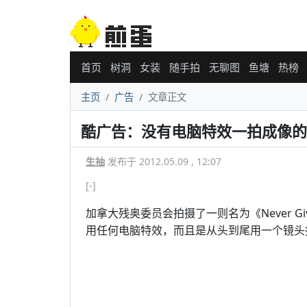
首页
树洞
女装
随手拍
无聊图
鱼塘
热榜
主页
广告
文章正文
酷广告：没有电脑特效一拍成像的残
生抽
发布于 2012.05.09 , 12:07
[-]
加拿大残奥委员会拍摄了一则名为《Never Give
用任何电脑特效，而且是从头到尾用一个镜头