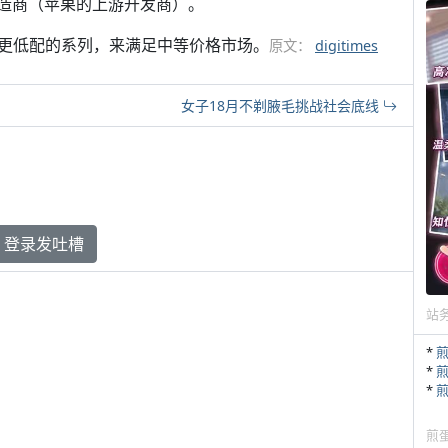
件制造商（苹果的上游开发商）。
出一个更低配的系列，来满足中等价格市场。
原文：
digitimes
女子18月不剃腋毛挑战社会底线
登录发吐槽
站
*
*
*
煎