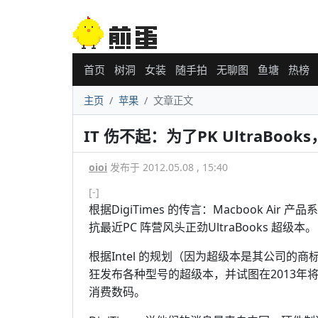
首页
树洞
女装
随手拍
无聊图
鱼塘
热榜
主页
苹果
文章正文
IT 伤不起：为了PK UltraBooks
oioi
发布于 2012.05.08 , 15:40
[-]
根据DigiTimes 的传言：Macbook Ai
抗最近PC 阵营风头正劲UltraBooks 超级本。
根据Intel 的规划（因为超级本是其公司的商
狂发布各种型号的超级本，并试图在2013年
消费数码。