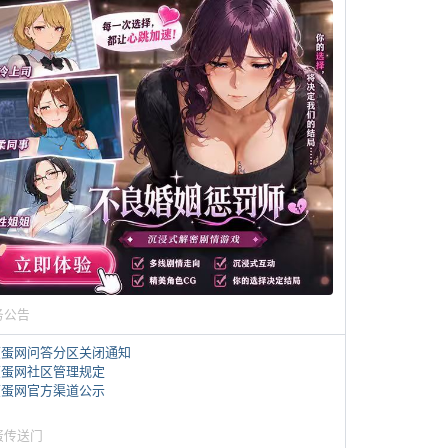
务公告
煎蛋网问答分区关闭通知
煎蛋网社区管理规定
煎蛋网官方渠道公示
蛋传送门