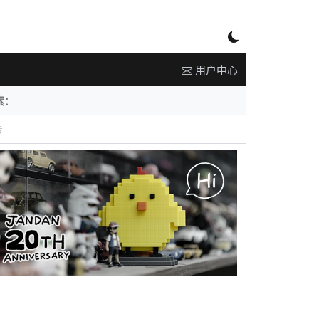
用户中心
告
广