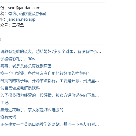
反馈：sein@jandan.com
投稿：
微信小程序煎蛋(扫码)
APP：
jandan.net/app
 公众号：王摸鱼
塘
*
想请教有经验的蛋友，想给媳妇7夕买个跳蛋，有没有性价比高的推荐
侄子被骗彩礼了，30w
 大喜事，老是头疼总算找到原因
 想换一个电饭煲，各位蛋友有自用比较好用的推荐吗？
*
有啥搞钱的路子吗，开源节流都行，主要是开源，刑法里的咱不做
 尝试自己做点电解质饮料
*
投入了很多精力经营的一段感情，被女方评价说在向下兼容我，感觉有点破防
打工记、
 股票最近跌嘛了，求大家是咋么选股的
有没有大佬
*
我正在建立一个英语口语教学的网站。想问一下蛋友们对这类教学机构或网站的痛点。