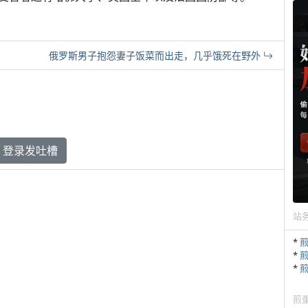
俄罗斯男子抱怨妻子饭菜而出走，几乎饿死在野外
登录发吐槽
站
*
*
*
煎