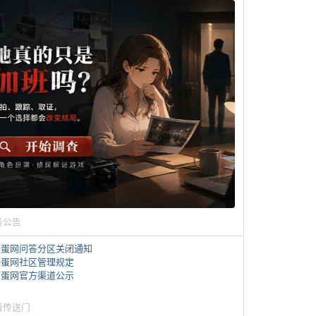
务公告
煎蛋网问答分区关闭通知
煎蛋网社区管理规定
煎蛋网官方渠道公示
蛋传送门