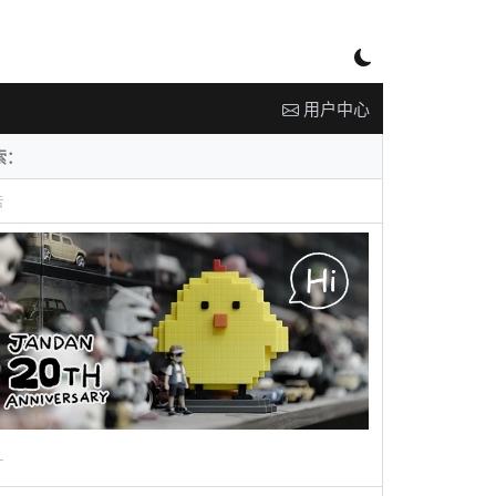
用户中心
告
广