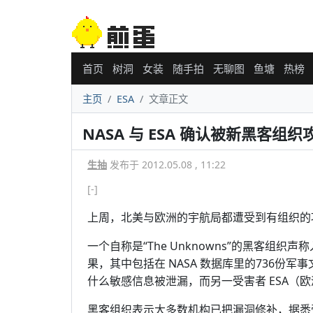
首页
树洞
女装
随手拍
无聊图
鱼塘
热榜
主页
ESA
文章正文
NASA 与 ESA 确认被新黑客组织
生抽
发布于 2012.05.08 , 11:22
[-]
上周，北美与欧洲的宇航局都遭受到有组织的
一个自称是“The Unknowns”的黑客组
果，其中包括在 NASA 数据库里的736份军事
什么敏感信息被泄漏，而另一受害者 ESA（
黑客组织表示大多数机构已把漏洞修补，据悉