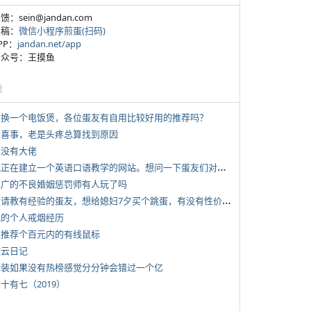
反馈：sein@jandan.com
投稿：
微信小程序煎蛋(扫码)
APP：
jandan.net/app
 公众号：王摸鱼
塘
 想换一个电饭煲，各位蛋友有自用比较好用的推荐吗？
 大喜事，老是头疼总算找到原因
有没有大佬
*
我正在建立一个英语口语教学的网站。想问一下蛋友们对这类教学机构或网站的痛点。
 推广的不良婚姻惩罚师有人玩了吗
*
想请教有经验的蛋友，想给媳妇7夕买个跳蛋，有没有性价比高的推荐
 我的个人戒烟经历
 求推荐个百元内的有线鼠标
牧云日记
 女装如果没有热榜感觉分分钟会错过一个亿
三十有七（2019）