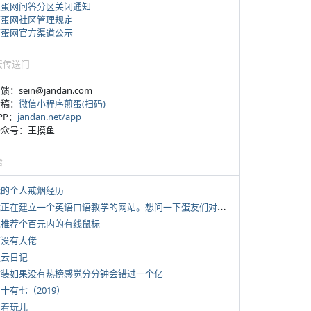
煎蛋网问答分区关闭通知
煎蛋网社区管理规定
煎蛋网官方渠道公示
蛋传送门
反馈：sein@jandan.com
投稿：
微信小程序煎蛋(扫码)
APP：
jandan.net/app
 公众号：王摸鱼
塘
 我的个人戒烟经历
*
我正在建立一个英语口语教学的网站。想问一下蛋友们对这类教学机构或网站的痛点。
 求推荐个百元内的有线鼠标
有没有大佬
牧云日记
 女装如果没有热榜感觉分分钟会错过一个亿
三十有七（2019）
写着玩儿