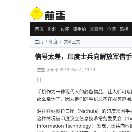
首页
树洞
女装
随手拍
无聊图
鱼塘
热榜
主页
印度
文章正文
信号太差，印度士兵向解放军借手
生抽
发布于 2012.05.07 , 13:14
[-]
手机作为一种现代人的必备物品，让人们可以
那么幸运了，因为他们的手机总不在服务范围
驻扎在纳图拉口岸（Nathula）的印度常
这种情况被印度议会信息技术常务委员会（the Parliam
Information Technology ）发现