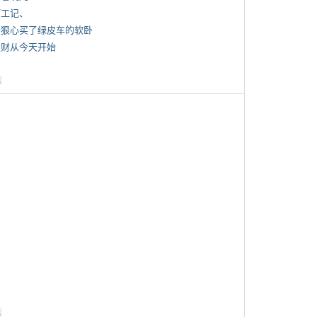
打工记、
 一狠心买了绿皮车的软卧
 发财从今天开始
告
告