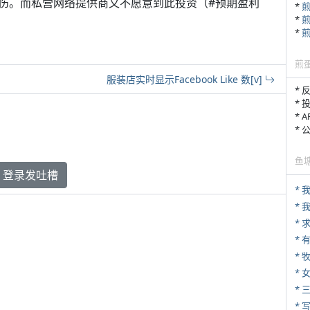
伤。而私营网络提供商又不愿意到此投资（#预期盈利
*
*
*
煎
服装店实时显示Facebook Like 数[v]
* 
* 
* 
*
鱼
登录发吐槽
*
*
* 
* 
*
* 
* 