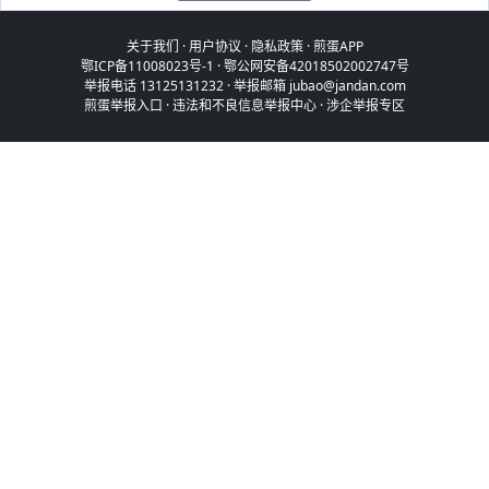
关于我们
·
用户协议
·
隐私政策
·
煎蛋APP
鄂ICP备11008023号-1
·
鄂公网安备42018502002747号
举报电话 13125131232 · 举报邮箱 jubao@jandan.com
煎蛋举报入口
·
违法和不良信息举报中心
·
涉企举报专区