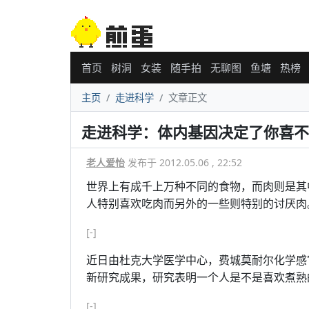
首页
树洞
女装
随手拍
无聊图
鱼塘
热榜
主页
走进科学
文章正文
走进科学：体内基因决定了你喜不
老人爱怡
发布于 2012.05.06 , 22:52
世界上有成千上万种不同的食物，而肉则是其
人特别喜欢吃肉而另外的一些则特别的讨厌肉
[-]
近日由杜克大学医学中心，费城莫耐尔化学感
新研究成果，研究表明一个人是不是喜欢煮熟
[-]