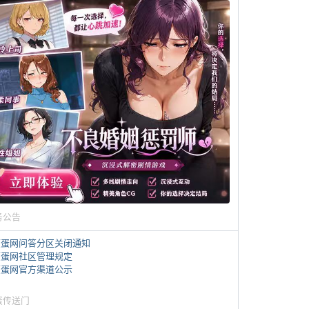
务公告
煎蛋网问答分区关闭通知
煎蛋网社区管理规定
煎蛋网官方渠道公示
蛋传送门