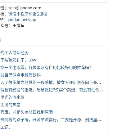
反馈：sein@jandan.com
投稿：
微信小程序煎蛋(扫码)
APP：
jandan.net/app
 公众号：王摸鱼
塘
 我的个人戒烟经历
侄子被骗彩礼了，30w
 想换一个电饭煲，各位蛋友有自用比较好用的推荐吗？
 尝试自己做点电解质饮料
*
投入了很多精力经营的一段感情，被女方评价说在向下兼容我，感觉有点破防
*
想请教有经验的蛋友，想给媳妇7夕买个跳蛋，有没有性价比高的推荐
 千里光的流水账
女主播的热恋
 大喜事，老是头疼总算找到原因
*
有啥搞钱的路子吗，开源节流都行，主要是开源，刑法里的咱不做
打工记、