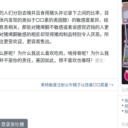
的人们分别去嗅并且食用猪头并记录下之间的比率，目
体内发现的类似于□□素的类固醇）的敏感度差异，结
息息相关，那些对猪烯酮不敏感或者说感觉迟钝的人更
对猪烯酮敏感的相反却觉得猪肉制品特别令人厌恶。所
往更受欢迎，更容易售出。
么胖呢？为什么我这么喜欢吃肉，啃排骨呢？为什么我
并不是你的责任，基因如此，想不喜欢也难呀！
原文：
希特勒曾注射公牛精子以改善□□质量
站
*
*
*
登录发吐槽
煎