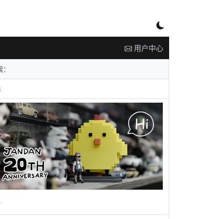
用户中心
告
广