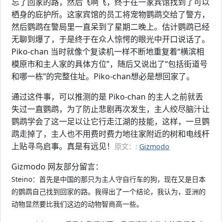
忘了回家的路，然后飞啊飞，终于在一家宾馆找到了可以
栖身的庇护所。这家宾馆的员工将宠物鹦鹉交给了警方，
然后鹦鹉在警局里一直呆到了星期二晚上。估计鹦鹉已经
无聊到爆了，于是终于在众人惊愕的眼光中开口说话了。
Piko-chan 当时就像个复读机一样不断地重复着“横滨相
模原市和主人家的具体方位”，随后又说出了“包括街道号
和哪一栋”的完整住址。Piko-chan想必是想回家了。
通过这件事，可以推测的是 Piko-chan 的主人之前就丢
失过一直鹦鹉，为了防止悲剧再次发生，主人绞尽脑汁让
鹦鹉学会了这一足以让它行走江湖的技能，这样，一旦鹦
鹉走掉了，主人也不用费时费力地往家附近的树和电线杆
上贴寻鸟启事。真是有远见！
原文：:
Gizmodo
Gizmodo 网友部分留言：
Steino：首先是中国的那只为主人守自行车的狗，现在又是日本
的鹦鹉自己找到回家的路。我得出了一个结论，我认为，亚洲的
动物显然要比我们这边的动物智商高一些。