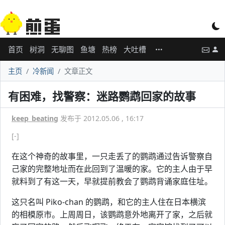
首页
树洞
无聊图
鱼塘
热榜
大吐槽
主页
冷新闻
文章正文
有困难，找警察：迷路鹦鹉回家的故事
keep_beating
发布于 2012.05.06 , 16:17
[-]
在这个神奇的故事里，一只走丢了的鹦鹉通过告诉警察自
己家的完整地址而在此回到了温暖的家。它的主人由于早
就料到了有这一天，早就提前教会了鹦鹉背诵家庭住址。
这只名叫 Piko-chan 的鹦鹉，和它的主人住在日本横滨
的相模原市。上周周日，该鹦鹉意外地离开了家，之后就