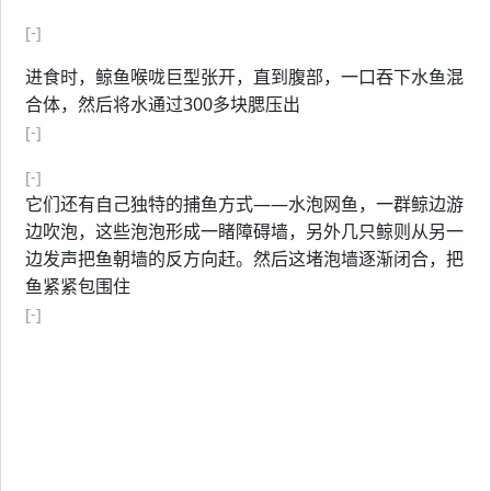
[-]
进食时，鲸鱼喉咙巨型张开，直到腹部，一口吞下水鱼混
合体，然后将水通过300多块腮压出
[-]
[-]
它们还有自己独特的捕鱼方式——水泡网鱼，一群鲸边游
边吹泡，这些泡泡形成一睹障碍墙，另外几只鲸则从另一
边发声把鱼朝墙的反方向赶。然后这堵泡墙逐渐闭合，把
鱼紧紧包围住
[-]