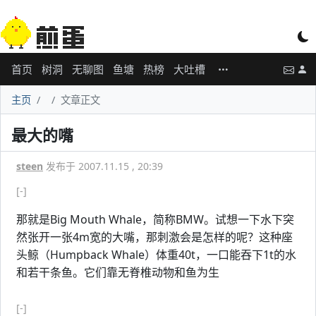
首页
树洞
无聊图
鱼塘
热榜
大吐槽
主页
文章正文
最大的嘴
steen
发布于 2007.11.15 , 20:39
[-]
那就是Big Mouth Whale，简称BMW。试想一下水下突
然张开一张4m宽的大嘴，那刺激会是怎样的呢？这种座
头鲸（Humpback Whale）体重40t，一口能吞下1t的水
和若干条鱼。它们靠无脊椎动物和鱼为生
[-]