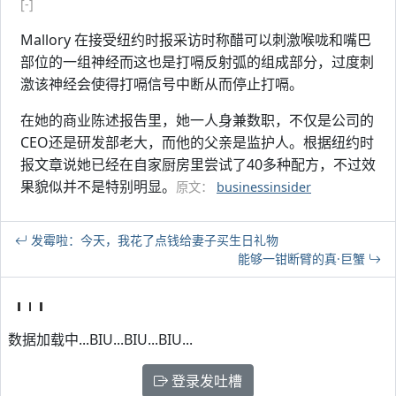
[-]
Mallory 在接受纽约时报采访时称醋可以刺激喉咙和嘴巴
部位的一组神经而这也是打嗝反射弧的组成部分，过度刺
激该神经会使得打嗝信号中断从而停止打嗝。
在她的商业陈述报告里，她一人身兼数职，不仅是公司的
CEO还是研发部老大，而他的父亲是监护人。根据纽约时
报文章说她已经在自家厨房里尝试了40多种配方，不过效
果貌似并不是特别明显。
原文：
businessinsider
发霉啦：今天，我花了点钱给妻子买生日礼物
能够一钳断臂的真·巨蟹
数据加载中...BIU...BIU...BIU...
登录发吐槽