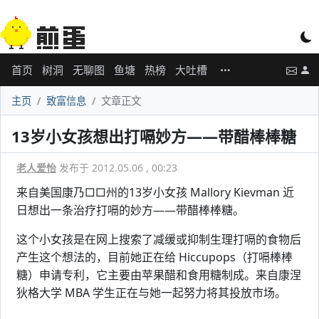
首页
树洞
无聊图
鱼塘
热榜
大吐槽
主页
致富信息
文章正文
13岁小女孩想出打嗝妙方——带醋棒棒糖
老人爱怡
发布于 2012.05.06 , 00:23
来自美国康乃□□州的13岁小女孩 Mallory Kievman 近
日想出一条治疗打嗝的妙方——带醋棒棒糖。
这个小女孩是在网上搜索了减缓或抑制生理打嗝的食物后
产生这个想法的，目前她正在给 Hiccupops（打嗝棒棒
糖）申请专利，它主要由苹果醋和食用糖制成。来自康涅
狄格大学 MBA 学生正在与她一起努力将其投放市场。