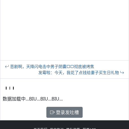
悲剧啊，天降闪电击中男子阴囊□□彻底被烤焦
发霉啦：今天，我花了点钱给妻子买生日礼物
数据加载中...BIU...BIU...BIU...
登录发吐槽