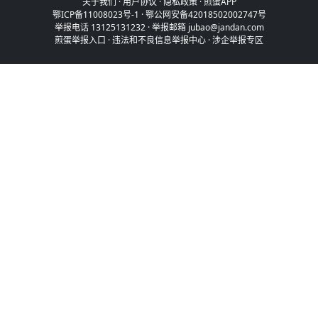
关于我们
·
用户协议
·
隐私政策
·
煎蛋APP
鄂ICP备11008023号-1
·
鄂公网安备42018502002747号
举报电话 13125131232 · 举报邮箱 jubao@jandan.com
煎蛋举报入口
·
违法和不良信息举报中心
·
涉企举报专区