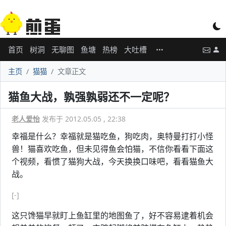
首页
树洞
无聊图
鱼塘
热榜
大吐槽
主页
猫猫
文章正文
猫鱼大战，孰强孰弱还不一定呢？
老人爱怡
发布于 2012.05.05 , 22:38
幸福是什么？幸福就是猫吃鱼，狗吃肉，奥特曼打打小怪
兽！猫喜欢吃鱼，但未见得鱼会怕猫，不信你看看下面这
个视频，看惯了猫狗大战，今天换换口味吧，看看猫鱼大
战。
[-]
这只馋猫早就盯上鱼缸里的地图鱼了，好不容易逮着机会