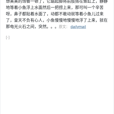
想美美的饱餐一顿了，它踮起脚将前肢搭在鱼缸上，静静
地等着小鱼浮上水面然后一把捞上来，那可叫一个辛苦
呀，鼻子都贴着水面了，动都不敢动就等着小鱼儿过来
了，皇天不负有心人，小鱼慢慢地慢慢地浮了上来，就在
那电光火石之间，突然。。。
原文：
dailymail
[-]