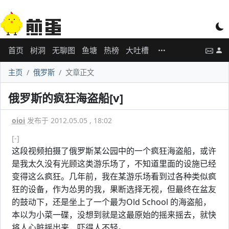
首页
树洞
无聊图
鱼塘
热榜
大吐槽
主页
俄罗斯
文章正文
俄罗斯的疯狂海盗船[v]
oioi
发布于 2012.05.05 , 18:02
[-]
这段视频拍摄了俄罗斯某公园中的一个疯狂海盗船，或许
是我太久没有光顾这类游乐场了，不知道里面的设施已经
变得这么疯狂。几年前，我在某游乐场看到过各种类似疯
狂的设备，作为怂男的我，果断选择无视，但最终在盆友
的鼓动下，还是坐上了一个最为Old School 的海盗船，
本以为小菜一碟，没想到就是这最原始的摇来摇去，就快
将人心脏摇出来，吓得人不轻。