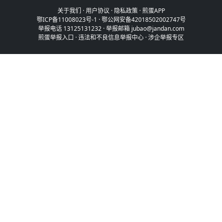
关于我们
·
用户协议
·
隐私政策
·
煎蛋APP
鄂ICP备11008023号-1
·
鄂公网安备42018502002747号
举报电话 13125131232 · 举报邮箱 jubao@jandan.com
煎蛋举报入口
·
违法和不良信息举报中心
·
涉企举报专区