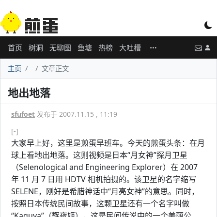
首页
树洞
无聊图
鱼塘
热榜
大吐槽
主页
文章正文
地出地落
sfufoet
发布于 2007.11.15 , 11:19
[-]
大家早上好，这里是煎蛋早班车。今天的煎蛋头条：在月
球上看地出地落。这则视频是日本“月女神”探月卫星
（Selenological and Engineering Explorer）在 2007
年 11 月 7 日用 HDTV 相机拍摄的。该卫星的名字缩写
SELENE，刚好是希腊神话中“月亮女神”的意思。同时，
按照日本传统民间故事，这颗卫星还有一个名字叫做
“Kaguya”（辉夜姬），这是民间传说中的一个美丽公