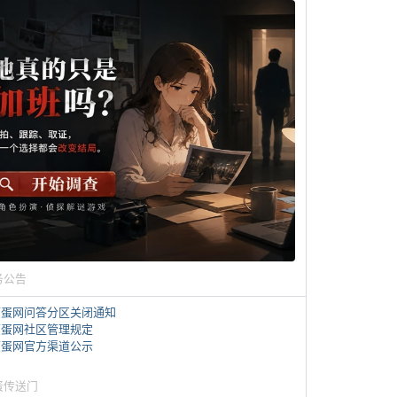
务公告
煎蛋网问答分区关闭通知
煎蛋网社区管理规定
煎蛋网官方渠道公示
蛋传送门