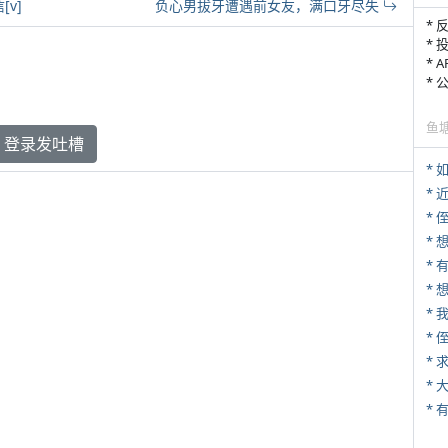
[v]
负心男拔牙遭遇前女友，满口牙尽失
* 
* 
* 
*
鱼
登录发吐槽
*
*
* 
* 
*
*
*
*
*