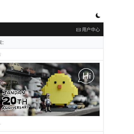
用户中心
告
广