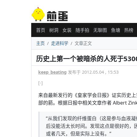
首页
树洞
女装
随手拍
无聊图
鱼塘
热榜
主页
走进科学
文章正文
历史上第一个被暗杀的人死于530
keep_beating
发布于 2012.05.04 , 15:53
[-]
来自最新发行的《皇家学会日报》证实历史上第
部的箭。根据日报中相关文章作者 Albert Zin
“从我们发现的纤维蛋白（这是参与血液
后没能活太长时间。发现这点是很好的，
或者几天，但是实际上没有。”