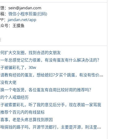
反馈：sein@jandan.com
投稿：
微信小程序煎蛋(扫码)
APP：
jandan.net/app
 公众号：王摸鱼
塘
 如何扩大交友圈，找到合适的女朋友
 近一年总感觉记忆力很差，有没有蛋友有什么解决办法的？
侄子被骗彩礼了，30w
*
想请教有经验的蛋友，想给媳妇7夕买个跳蛋，有没有性价比高的推荐
有没有大佬
 想换一个电饭煲，各位蛋友有自用比较好用的推荐吗？
 我的个人戒烟经历
 侄子被索要彩礼，听了我的意见后分手，现在表姐一家骂我
 求推荐个百元内的有线鼠标
 大喜事，老是头疼总算找到原因
*
有啥搞钱的路子吗，开源节流都行，主要是开源，刑法里的咱不做