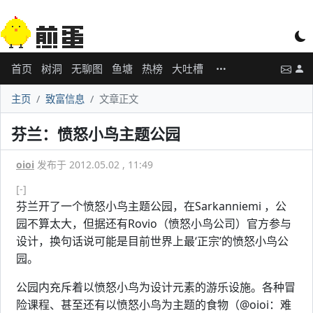
首页
树洞
无聊图
鱼塘
热榜
大吐槽
主页
致富信息
文章正文
芬兰：愤怒小鸟主题公园
oioi
发布于 2012.05.02 , 11:49
[-]
芬兰开了一个愤怒小鸟主题公园，在Sarkanniemi ，公
园不算太大，但据还有Rovio（愤怒小鸟公司）官方参与
设计，换句话说可能是目前世界上最‘正宗’的愤怒小鸟公
园。
公园内充斥着以愤怒小鸟为设计元素的游乐设施。各种冒
险课程、甚至还有以愤怒小鸟为主题的食物（@oioi：难