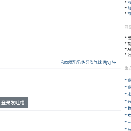
*
*
*
煎
* 
* 
* 
*
和你家狗狗练习吹气球吧[v]
鱼
*
*
* 
登录发吐槽
* 
*
* 
* 