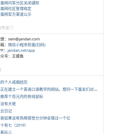
煎蛋网问答分区关闭通知
煎蛋网社区管理规定
煎蛋网官方渠道公示
蛋传送门
反馈：sein@jandan.com
投稿：
微信小程序煎蛋(扫码)
APP：
jandan.net/app
 公众号：王摸鱼
塘
 我的个人戒烟经历
*
我正在建立一个英语口语教学的网站。想问一下蛋友们对这类教学机构或网站的痛点。
 求推荐个百元内的有线鼠标
有没有大佬
牧云日记
 女装如果没有热榜感觉分分钟会错过一个亿
三十有七（2019）
写着玩儿