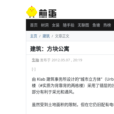
首页
树洞
女装
随手拍
无聊图
鱼塘
热榜
主页
建筑
文章正文
建筑：方块公寓
生抽
发布于 2012.05.07 , 20:19
[-]
由 Klab 建筑事务所设计的“城市立方体”（U
楼（#实质为背靠背的两栋楼）采用了错层的
部分有利于采光和通风。
虽然受到土地面积的限制，但在它仍旧配有电