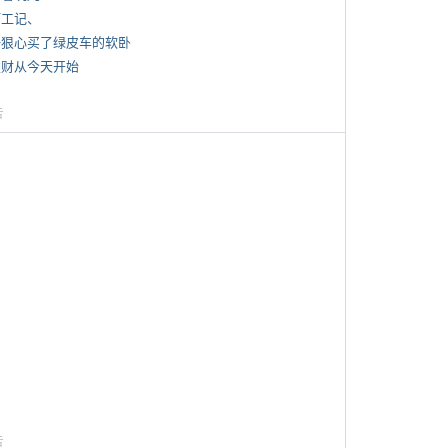
打工记、
 一狠心买了绿皮车的软卧
 发财从今天开始
告
告