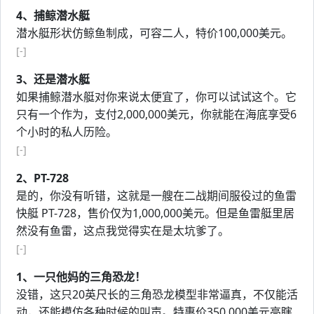
4、捕鲸潜水艇
潜水艇形状仿鲸鱼制成，可容二人，特价100,000美元。
[-]
3、还是潜水艇
如果捕鲸潜水艇对你来说太便宜了，你可以试试这个。它
只有一个作为，支付2,000,000美元，你就能在海底享受6
个小时的私人历险。
[-]
2、PT-728
是的，你没有听错，这就是一艘在二战期间服役过的鱼雷
快艇 PT-728，售价仅为1,000,000美元。但是鱼雷艇里居
然没有鱼雷，这点我觉得实在是太坑爹了。
[-]
1、一只他妈的三角恐龙！
没错，这只20英尺长的三角恐龙模型非常逼真，不仅能活
动，还能模仿各种时候的叫声。特惠价350,000美元亮瞎