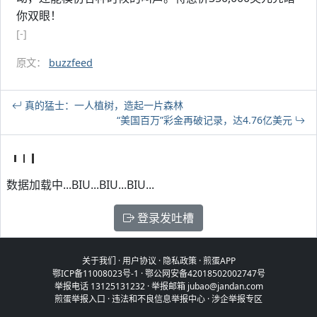
你双眼！
[-]
原文：
buzzfeed
真的猛士：一人植树，造起一片森林
“美国百万”彩金再破记录，达4.76亿美元
数据加载中...BIU...BIU...BIU...
登录发吐槽
关于我们
·
用户协议
·
隐私政策
·
煎蛋APP
鄂ICP备11008023号-1
·
鄂公网安备42018502002747号
举报电话 13125131232 · 举报邮箱 jubao@jandan.com
煎蛋举报入口
·
违法和不良信息举报中心
·
涉企举报专区