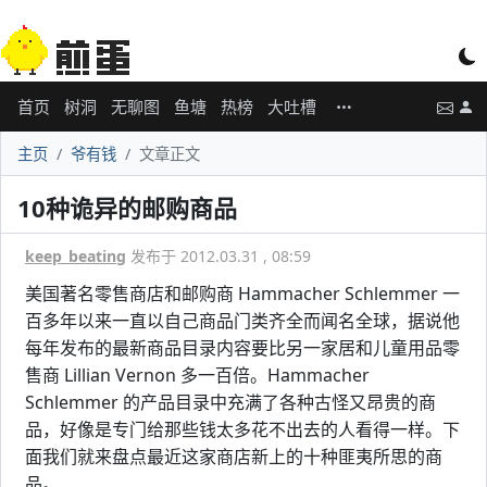
首页
树洞
无聊图
鱼塘
热榜
大吐槽
主页
爷有钱
文章正文
10种诡异的邮购商品
keep_beating
发布于 2012.03.31 , 08:59
美国著名零售商店和邮购商 Hammacher Schlemmer 一
百多年以来一直以自己商品门类齐全而闻名全球，据说他
每年发布的最新商品目录内容要比另一家居和儿童用品零
售商 Lillian Vernon 多一百倍。Hammacher
Schlemmer 的产品目录中充满了各种古怪又昂贵的商
品，好像是专门给那些钱太多花不出去的人看得一样。下
面我们就来盘点最近这家商店新上的十种匪夷所思的商
品。