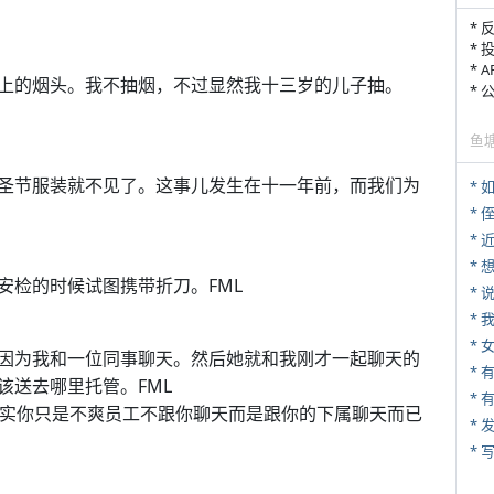
* 
* 
* 
上的烟头。我不抽烟，不过显然我十三岁的儿子抽。
*
鱼
圣节服装就不见了。这事儿发生在十一年前，而我们为
*
* 
*
安检的时候试图携带折刀。FML
*
*
*
因为我和一位同事聊天。然后她就和我刚才一起聊天的
该送去哪里托管。FML
* 
，其实你只是不爽员工不跟你聊天而是跟你的下属聊天而已
*
* 