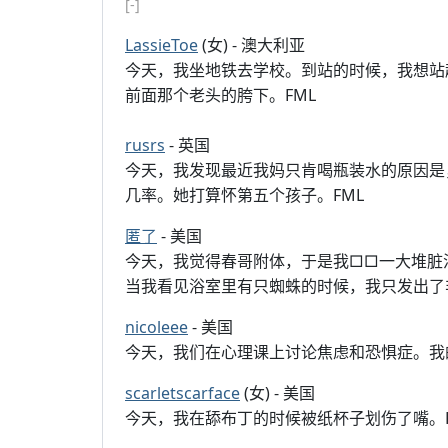
[-]
LassieToe
(女) - 澳大利亚
今天，我坐地铁去学校。到站的时候，我想站
前面那个老头的胯下。FML
rusrs
- 英国
今天，我发现最近我妈只肯喝瓶装水的原因是
几率。她打算怀第五个孩子。FML
匿了
- 美国
今天，我觉得春哥附体，于是我□□一大堆脏
当我看见浴室里有只蜘蛛的时候，我只发出了
nicoleee
- 美国
今天，我们在心理课上讨论焦虑和恐惧症。我
scarletscarface
(女) - 美国
今天，我在舔布丁的时候被纸杯子划伤了嘴。F