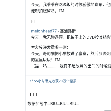
今天，我爷爷在吃晚饭的时候骄傲地宣布，他
他想拍照留念。FML
[-]
melonhead77
- 塞浦路斯
今天，我无聊透顶，把架子上的DVD按其精彩
室友投递发霉啦一则：
今天，寿司猫把小猫放进了寝室，然后那该死
的盆里尿尿！FML
（猫：呜…………我真不是故意的出门的时候
55小时曝光收获20万个星系
数据加载中...BIU...BIU...BIU...