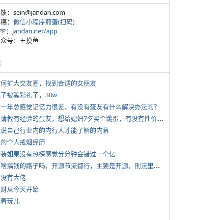
反馈：sein@jandan.com
投稿：
微信小程序煎蛋(扫码)
APP：
jandan.net/app
 公众号：王摸鱼
塘
 如何扩大交友圈，找到合适的女朋友
侄子被骗彩礼了，30w
 近一年总感觉记忆力很差，有没有蛋友有什么解决办法的？
*
想请教有经验的蛋友，想给媳妇7夕买个跳蛋，有没有性价比高的推荐
 说说自己行业内的内行人才能了解的内幕
 我的个人戒烟经历
 女装如果没有热榜感觉分分钟会错过一个亿
*
有啥搞钱的路子吗，开源节流都行，主要是开源，刑法里的咱不做
有没有大佬
 发财从今天开始
写着玩儿