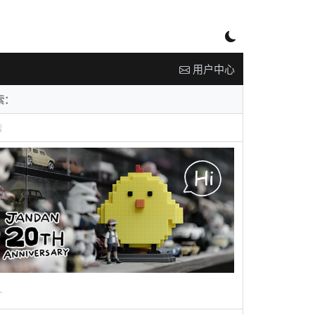
用户中心
告
广