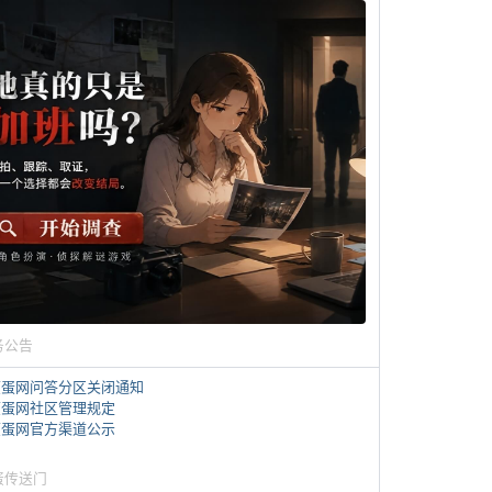
务公告
煎蛋网问答分区关闭通知
煎蛋网社区管理规定
煎蛋网官方渠道公示
蛋传送门