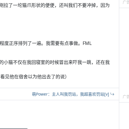
广
刚拉了一坨猫爪形状的便便，还叫我们不要冲掉，因为
程度正序排列了一遍。我需要有点事做。FML
的小猫不仅在我回寝室的时候冒出来吓我一跳，还在我
没看见他在宿舍以为他出去了的说）
萌Power：主人叫我罚站，我超喜欢罚站[v]
广