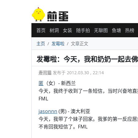
首页
树洞
女装
随手拍
无聊图
鱼塘
热榜
主页
发霉啦
文章正文
发霉啦：今天，我和奶奶一起去佛
寿司猫
发布于 2012.03.30 , 22:14
匿
（女）- 新西兰
今天，我终于收到了一条短信，当时兴奋地直接
FML
jasonnn
(男) - 澳大利亚
今天，我带了个妹子回家。我爹的第一反应居
不肯回我短信了。FML