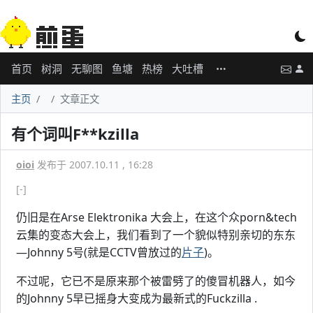
首页
树洞
无聊图
鱼塘
热榜
大吐槽
主页
文章正文
有个词叫F**kzilla
oioi
发布于 2007.10.11 , 16:28
[-]
仍旧是在Arse Elektronika 大会上，在这个众porn&tech
云集的变态大会上，我们看到了一个貌似特别亲切的东东
—Johnny 5号(就是CCTV曾放过的
片子
)。
不过呢，它已不是原来那个被雷劈了的傻冒机器人，如今
的Johnny 5早已摇身大变成为最新式的Fuckzilla .