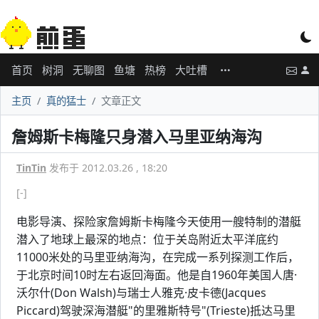
首页
树洞
无聊图
鱼塘
热榜
大吐槽
主页
真的猛士
文章正文
詹姆斯卡梅隆只身潜入马里亚纳海沟
TinTin
发布于 2012.03.26 , 18:20
[-]
电影导演、探险家詹姆斯卡梅隆今天使用一艘特制的潜艇
潜入了地球上最深的地点：位于关岛附近太平洋底约
11000米处的马里亚纳海沟，在完成一系列探测工作后，
于北京时间10时左右返回海面。他是自1960年美国人唐·
沃尔什(Don Walsh)与瑞士人雅克·皮卡德(Jacques
Piccard)驾驶深海潜艇"的里雅斯特号"(Trieste)抵达马里