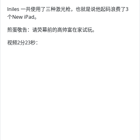
lniles 一共使用了三种激光枪，也就是说他起码浪费了3
个New iPad。
煎蛋敬告：请荧幕前的高帅富在家试玩。
视频2分23秒：