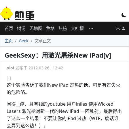
首页
树洞
无聊图
鱼塘
热榜
大吐槽
主页
Geek
文章正文
GeekSexy：用激光屠杀New iPad[v]
oioi
发布于 2012.03.26 , 12:42
[-]
这个实验告诉了我们New iPad 过热的话，可是有过失火
的危险咯。
闲得__疼、且有钱的youtube 用户lniles 使用Wicked
Lasers 激光枪对新一代的New iPad 一阵乱射。最后得出
了这么一个结果：不要让你的iPad 过热（WTF，废话谁
会弄到这么热！）。