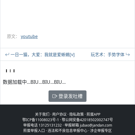
原文：
youtube
一日一猫，大爱：我就是爱蜥蜴[v]
玩艺术：手势字体
数据加载中...BIU...BIU...BIU...
登录发吐槽
关于我们
·
用户协议
·
隐私政策
·
煎蛋APP
鄂ICP备11008023号-1
·
鄂公网安备42018502002747号
举报电话 13125131232 · 举报邮箱 jubao@jandan.com
煎蛋举报入口
·
违法和不良信息举报中心
·
涉企举报专区