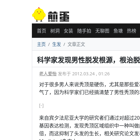
首页
树洞
女装
随手拍
无聊图
鱼塘
热榜
主页
生发
文章正文
科学家发现男性脱发根源，根治脱
老人爱怡
发布于 2012.03.24 , 01:26
对于很多男人来说秃顶是硬伤，尤其是那些爱
气了，因为科学家们已经搞清楚了男性秃顶的
[-]
来自宾夕法尼亚大学的研究者们通过对超过20
基因表达检测，发现秃顶区域组织中一种叫做前
倍，而这抑制了头发的生长，相关研究论文发表最新一期