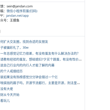
反馈：sein@jandan.com
投稿：
微信小程序煎蛋(扫码)
APP：
jandan.net/app
 公众号：王摸鱼
塘
 如何扩大交友圈，找到合适的女朋友
侄子被骗彩礼了，30w
 近一年总感觉记忆力很差，有没有蛋友有什么解决办法的？
*
想请教有经验的蛋友，想给媳妇7夕买个跳蛋，有没有性价比高的推荐
 说说自己行业内的内行人才能了解的内幕
 我的个人戒烟经历
 女装如果没有热榜感觉分分钟会错过一个亿
*
有啥搞钱的路子吗，开源节流都行，主要是开源，刑法里的咱不做
有没有大佬
 发财从今天开始
写着玩儿