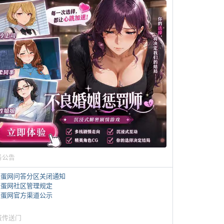
务公告
煎蛋网问答分区关闭通知
煎蛋网社区管理规定
煎蛋网官方渠道公示
蛋传送门