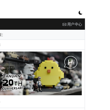
用户中心
告
广