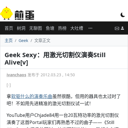
首页
树洞
无聊图
鱼塘
热榜
大吐槽
主页
Geek
文章正文
Geek Sexy：用激光切割仪演奏Still
Alive[v]
ivanchaos
发布于 2012.03.23 , 14:50
[-]
拿
软驱什么的演奏乐曲
虽然很酷，但用的器具也太过时了
吧！不如用先进精准的激光切割仪试一试！
YouTube用户Chjade84用一台20瓦特功率的激光切割仪
演奏了这首Portal玩家们再熟悉不过的曲子——《Still