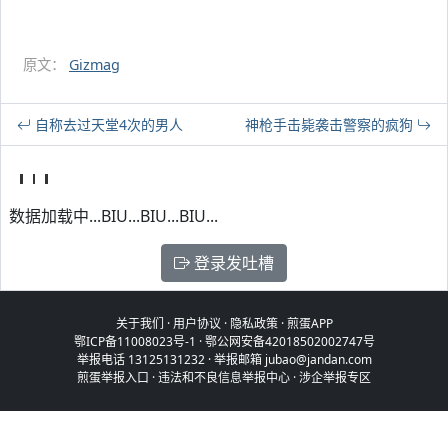
原文：
Gizmag
自称去过天堂4次的男人
神枪手击毙袭击警察的疯狗
数据加载中...BIU...BIU...BIU...
登录发吐槽
关于我们
·
用户协议
·
隐私政策
·
煎蛋APP
鄂ICP备11008023号-1
·
鄂公网安备42018502002747号
举报电话 13125131232 · 举报邮箱 jubao@jandan.com
煎蛋举报入口
·
违法和不良信息举报中心
·
涉企举报专区