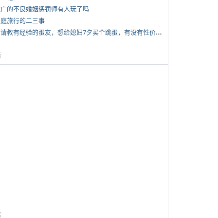
 推广的不良婚姻惩罚师有人玩了吗
 家庭旅行的二三事
*
想请教有经验的蛋友，想给媳妇7夕买个跳蛋，有没有性价比高的推荐
告
告