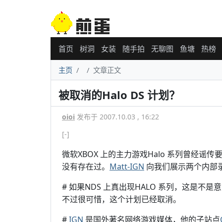
首页
树洞
女装
随手拍
无聊图
鱼塘
热榜
主页
文章正文
被取消的Halo DS 计划？
oioi
发布于 2007.10.03 , 16:22
[-]
微软XBOX 上的主力游戏Halo 系列曾经谣
没有存在过。
Matt-IGN
向我们展示两个内部录像
# 如果NDS 上真出现HALO 系列，这是
不过很可惜，这个计划已经取消。
#
IGN
是国外著名网络游戏媒体，他的子站点