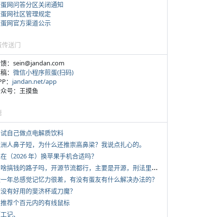
煎蛋网问答分区关闭通知
煎蛋网社区管理规定
煎蛋网官方渠道公示
蛋传送门
反馈：sein@jandan.com
投稿：
微信小程序煎蛋(扫码)
APP：
jandan.net/app
 公众号：王摸鱼
塘
 尝试自己做点电解质饮料
 亚洲人鼻子短，为什么还推崇高鼻梁？我说点扎心的。
现在（2026 年）换苹果手机合适吗？
*
有啥搞钱的路子吗，开源节流都行，主要是开源，刑法里的咱不做
 近一年总感觉记忆力很差，有没有蛋友有什么解决办法的？
 有没有好用的斐济杯或刀魔？
 求推荐个百元内的有线鼠标
打工记、