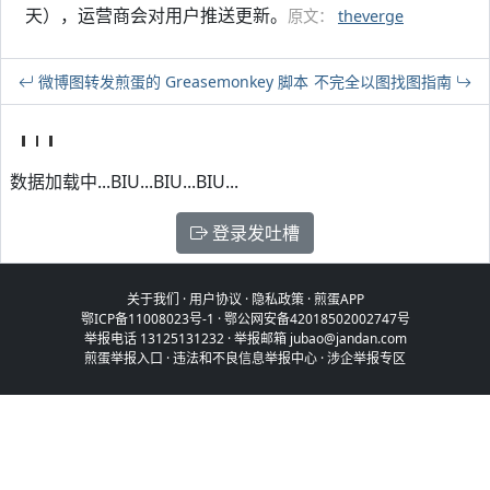
天），运营商会对用户推送更新。
原文：
theverge
微博图转发煎蛋的 Greasemonkey 脚本
不完全以图找图指南
数据加载中...BIU...BIU...BIU...
登录发吐槽
关于我们
·
用户协议
·
隐私政策
·
煎蛋APP
鄂ICP备11008023号-1
·
鄂公网安备42018502002747号
举报电话 13125131232 · 举报邮箱 jubao@jandan.com
煎蛋举报入口
·
违法和不良信息举报中心
·
涉企举报专区