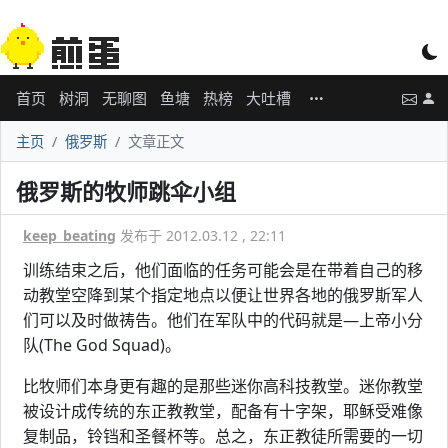
首页
树洞
无聊图
鱼塘
热榜
大吐槽
主页
俄罗斯
文章正文
俄罗斯的牧师跳伞小组
keep_beating
发布于 2012.03.12 , 22:11
训练结束之后，他们面临的任务可能会是在带着自己的移
动教堂空降到某个指定地点以便让世界各地的俄罗斯军人
们可以及时做祷告。他们在军队中的代码就是—上帝小分
队(The God Squad)。
比牧师们本身更有趣的是那些迷你高科技教堂。迷你教堂
被设计成传统的东正教教堂，配备有十字架，耶稣受难像
复制品，铃铛和圣餐杯等。总之，东正教徒所需要的一切