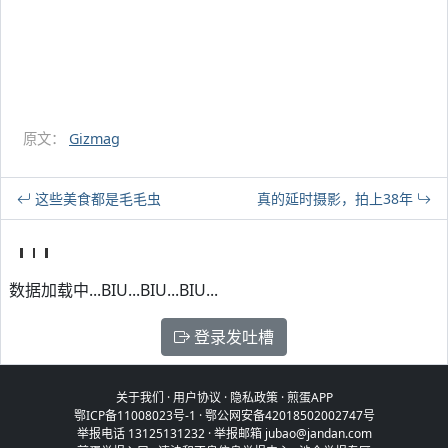
原文：
Gizmag
这些美食都是毛毛虫
真的延时摄影，拍上38年
数据加载中...BIU...BIU...BIU...
登录发吐槽
关于我们
·
用户协议
·
隐私政策
·
煎蛋APP
鄂ICP备11008023号-1
·
鄂公网安备42018502002747号
举报电话 13125131232 · 举报邮箱 jubao@jandan.com