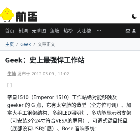
首页
树洞
无聊图
鱼塘
热榜
大吐槽
主页
Geek
文章正文
Geek：史上最强悍工作站
生抽
发布于 2012.03.09 , 11:02
[-]
帝皇1510（Emperor 1510）工作站绝对能够触及
geeker 的 G 点，它有太空舱的造型（全方位可调）、加
拿大手工钢架结构、多组LED照明灯、多功能显示器支架
（可安装3个24寸符合VESA的屏幕）、可调式键盘托盘
（底部设有USB扩展）、Bose 音响系统：