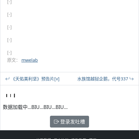
[-]
[-]
[-]
[-]
[-]
原文：
mwelab
《天佑美利坚》预告片[v]
水族馆越狱企鹅，代号337
数据加载中...BIU...BIU...BIU...
登录发吐槽