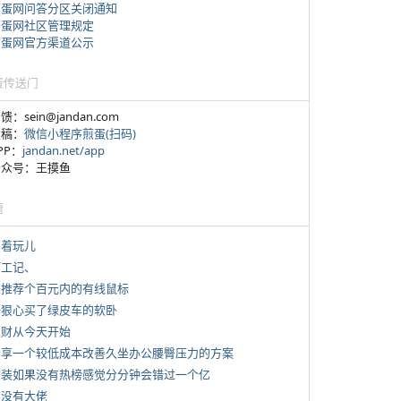
煎蛋网问答分区关闭通知
煎蛋网社区管理规定
煎蛋网官方渠道公示
蛋传送门
反馈：sein@jandan.com
投稿：
微信小程序煎蛋(扫码)
APP：
jandan.net/app
 公众号：王摸鱼
塘
写着玩儿
打工记、
 求推荐个百元内的有线鼠标
 一狠心买了绿皮车的软卧
 发财从今天开始
 分享一个较低成本改善久坐办公腰臀压力的方案
 女装如果没有热榜感觉分分钟会错过一个亿
有没有大佬