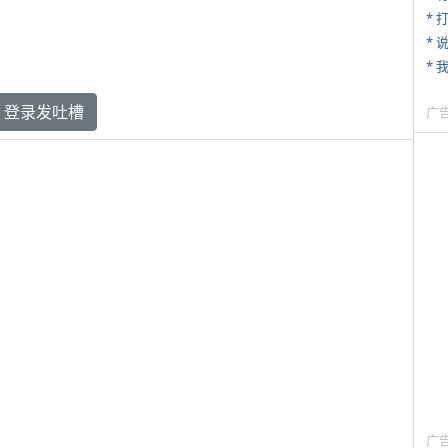
* 
*
* 
登录发吐槽
广
广