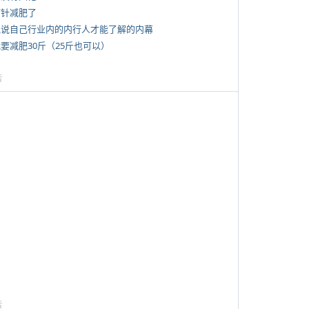
打针减肥了
 说说自己行业内的内行人才能了解的内幕
我要减肥30斤（25斤也可以）
告
告