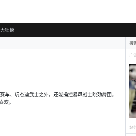
大吐槽
广
开星战赛车、玩杰迪武士之外，还能操控暴风战士跳劲舞团。
喜欢。
站