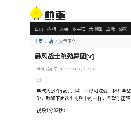
首页
树洞
女装
随手拍
无聊图
鱼塘
热榜
主页
萌
文章正文
暴风战士跳劲舞团[v]
oioi
发布于 2012.03.08 , 21:28
[-]
星球大战Kinect ，除了可以和妹纸一起
呃，就如下面这个视频中的一样，希望你能够
视频1分32秒：