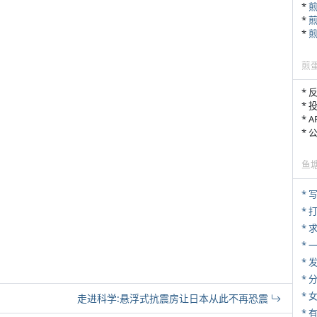
*
*
*
煎
* 
* 
* 
*
鱼
* 
* 
*
*
*
*
*
走进科学:悬浮式抗震房让日本从此不再恐震
* 