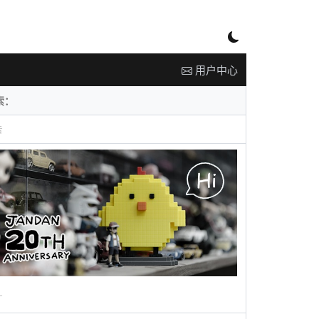
用户中心
告
广