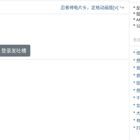
忍者神龟片头，定格动画版[v]
* 
* 
* 
*
鱼
登录发吐槽
* 
*
*
*
*
* 
*
* 