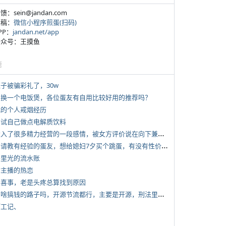
反馈：sein@jandan.com
投稿：
微信小程序煎蛋(扫码)
APP：
jandan.net/app
 公众号：王摸鱼
塘
侄子被骗彩礼了，30w
 想换一个电饭煲，各位蛋友有自用比较好用的推荐吗？
 我的个人戒烟经历
 尝试自己做点电解质饮料
*
投入了很多精力经营的一段感情，被女方评价说在向下兼容我，感觉有点破防
*
想请教有经验的蛋友，想给媳妇7夕买个跳蛋，有没有性价比高的推荐
 千里光的流水账
女主播的热恋
 大喜事，老是头疼总算找到原因
*
有啥搞钱的路子吗，开源节流都行，主要是开源，刑法里的咱不做
打工记、