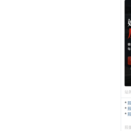
站
*
*
*
煎