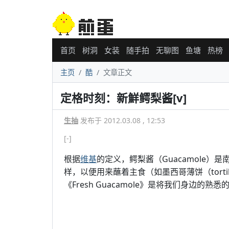
首页
树洞
女装
随手拍
无聊图
鱼塘
热榜
主页
酷
文章正文
定格时刻：新鮮鳄梨酱[v]
生抽
发布于 2012.03.08 , 12:53
[-]
根据
维基
的定义，鳄梨酱（Guacamole
样，以便用来蘸着主食（如墨西哥薄饼（tortill
《Fresh Guacamole》是将我们身边的