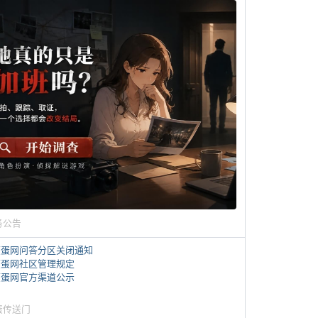
务公告
煎蛋网问答分区关闭通知
煎蛋网社区管理规定
煎蛋网官方渠道公示
蛋传送门