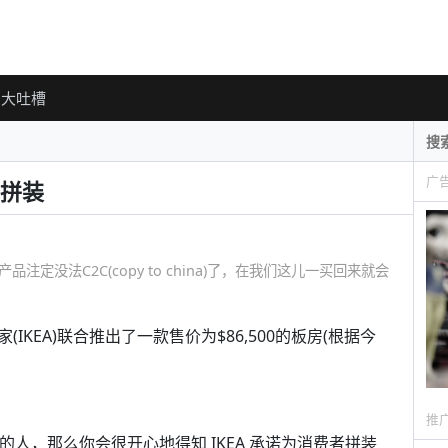
大吐槽
广
拼装
注定没法C2C(copy to china)了，在我们这儿一买回来就会
KEA)联合推出了一款售价为$86,500的板房(根据今
推
的人，那么你会很开心地得知 IKEA 承诺为消费者拼装