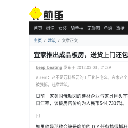
首页
树洞
女装
随手拍
无聊图
鱼塘
热榜
主页
建筑
文章正文
宜家推出成品板房，送货上门还包
keep_beating
发布于 2012.03.03 , 21:29
# sein：这不是万科想要的工厂化住宅么。宜家这个产品
被强拆，违章建筑。
日前一家美国俄勒冈的建材企业与家具巨头宜家(I
日汇率，该板房售价约为人民币544,733元)。
[-]
如果你是那种会被最简单的 DIY 任务搞得抓狂