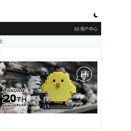
用户中心
告
广