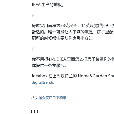
IKEA 生产的地板。
[-]
房屋实用面积为53英尺长，14英尺宽(约69
舒适的。唯一可能让人不满的就是，房子里配
厕所的时候都需要从你家卧室穿过。
[-]
你不用担心在 IKEA 里面怎么把房子装进
你提供一条龙服务。
Ideabox 在上周波特兰的 Home&Garde
digitaltrends
头痛会使□□不和谐