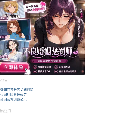
务公告
煎蛋网问答分区关闭通知
煎蛋网社区管理规定
煎蛋网官方渠道公示
蛋传送门