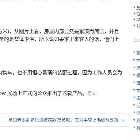
* 
* 
* 
*
平方米)，从图片上看，房屋内部显然是紧凑而简洁，并且
备的是整体卫浴，所以说如果家里来客人的话，他们上
鱼
*
*
*
你的购物车，也不用担心繁琐的装配过程，因为工作人员会为
* 
*
n Show 展场上正式向公众推出了这款产品。
原文：
*
*
*
英国老太乱扔垃圾被罚款75英镑，实为手套上毛线球跌落
*