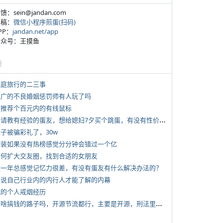
反馈：sein@jandan.com
投稿：
微信小程序煎蛋(扫码)
APP：
jandan.net/app
 公众号：王摸鱼
塘
 家庭旅行的二三事
 推广的不良婚姻惩罚师有人玩了吗
 求推荐个百元内的有线鼠标
*
想请教有经验的蛋友，想给媳妇7夕买个跳蛋，有没有性价比高的推荐
侄子被骗彩礼了，30w
 女装如果没有热榜感觉分分钟会错过一个亿
 如何扩大交友圈，找到合适的女朋友
 近一年总感觉记忆力很差，有没有蛋友有什么解决办法的？
 说说自己行业内的内行人才能了解的内幕
 我的个人戒烟经历
*
有啥搞钱的路子吗，开源节流都行，主要是开源，刑法里的咱不做