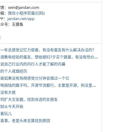
反馈：sein@jandan.com
投稿：
微信小程序煎蛋(扫码)
APP：
jandan.net/app
 公众号：王摸鱼
塘
 近一年总感觉记忆力很差，有没有蛋友有什么解决办法的？
*
想请教有经验的蛋友，想给媳妇7夕买个跳蛋，有没有性价比高的推荐
 说说自己行业内的内行人才能了解的内幕
 我的个人戒烟经历
 女装如果没有热榜感觉分分钟会错过一个亿
*
有啥搞钱的路子吗，开源节流都行，主要是开源，刑法里的咱不做
有没有大佬
 如何扩大交友圈，找到合适的女朋友
 发财从今天开始
写着玩儿
 大喜事，老是头疼总算找到原因