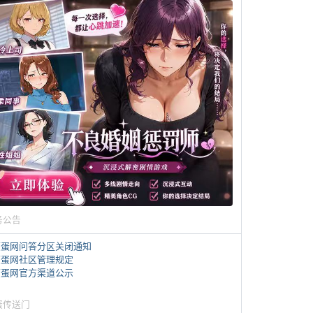
务公告
煎蛋网问答分区关闭通知
煎蛋网社区管理规定
煎蛋网官方渠道公示
蛋传送门