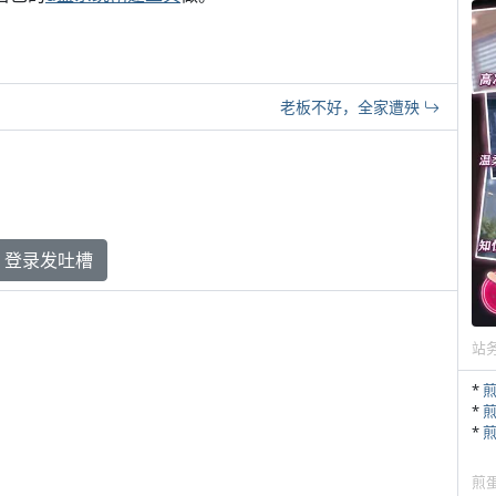
老板不好，全家遭殃
登录发吐槽
站
*
*
*
煎