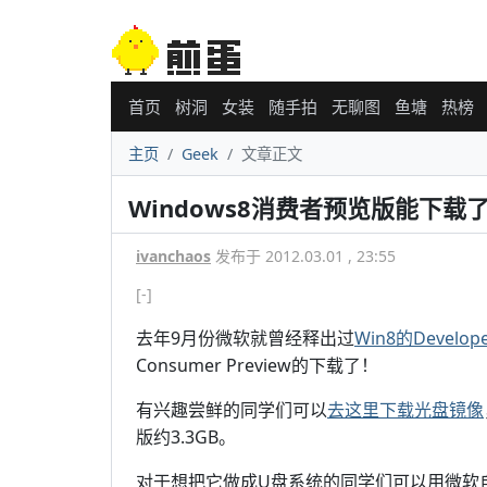
首页
树洞
女装
随手拍
无聊图
鱼塘
热榜
主页
Geek
文章正文
Windows8消费者预览版能下载
ivanchaos
发布于 2012.03.01 , 23:55
[-]
去年9月份微软就曾经释出过
Win8的Develope
Consumer Preview的下载了！
有兴趣尝鲜的同学们可以
去这里下载光盘镜像
版约3.3GB。
对于想把它做成U盘系统的同学们可以用微软