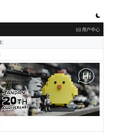
用户中心
告
广