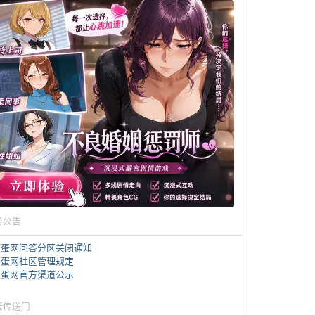
务公告
煎蛋网问答分区关闭通知
煎蛋网社区管理规定
煎蛋网官方渠道公示
蛋传送门