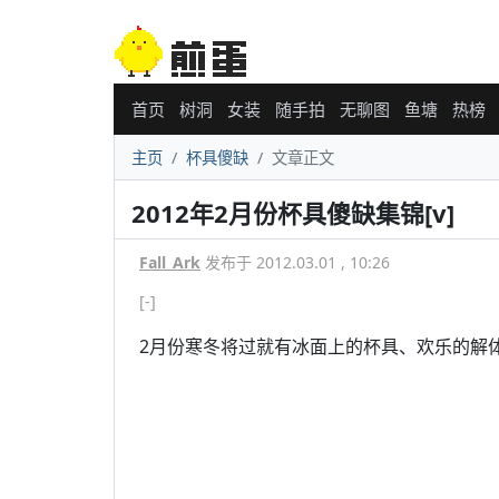
首页
树洞
女装
随手拍
无聊图
鱼塘
热榜
主页
杯具傻缺
文章正文
2012年2月份杯具傻缺集锦[v]
Fall_Ark
发布于 2012.03.01 , 10:26
[-]
2月份寒冬将过就有冰面上的杯具、欢乐的解体直