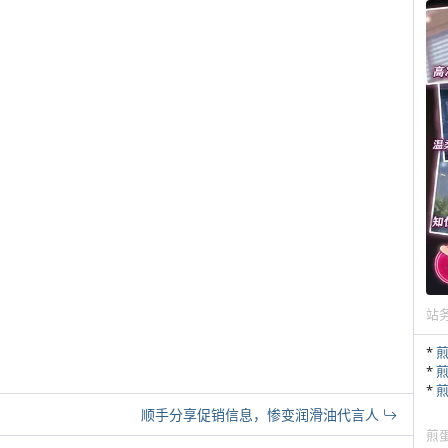
站
*
*
*
顺手分享促销信息，惨变润滑油代言人
煎