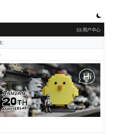
用户中心
告
广