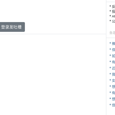
* 
* 
* 
*
登录发吐槽
鱼
*
* 
*
*
*
* 
* 
*
*