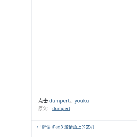
点击
dumpert
、
youku
原文：
dumpert
解读 iPad3 邀请函上的玄机