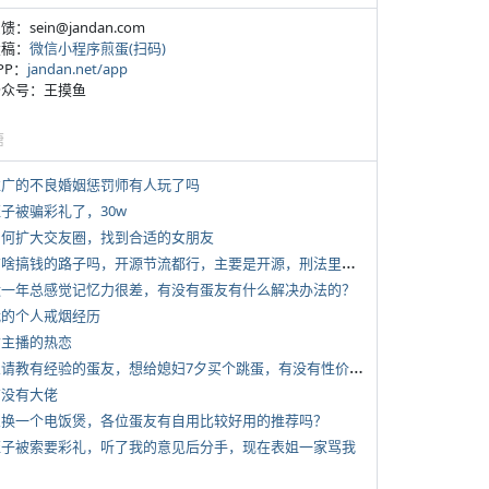
反馈：sein@jandan.com
投稿：
微信小程序煎蛋(扫码)
APP：
jandan.net/app
 公众号：王摸鱼
塘
 推广的不良婚姻惩罚师有人玩了吗
侄子被骗彩礼了，30w
 如何扩大交友圈，找到合适的女朋友
*
有啥搞钱的路子吗，开源节流都行，主要是开源，刑法里的咱不做
 近一年总感觉记忆力很差，有没有蛋友有什么解决办法的？
 我的个人戒烟经历
女主播的热恋
*
想请教有经验的蛋友，想给媳妇7夕买个跳蛋，有没有性价比高的推荐
有没有大佬
 想换一个电饭煲，各位蛋友有自用比较好用的推荐吗？
 侄子被索要彩礼，听了我的意见后分手，现在表姐一家骂我