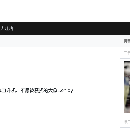
大吐槽
广
升机、不愿被骚扰的大象...enjoy！
推