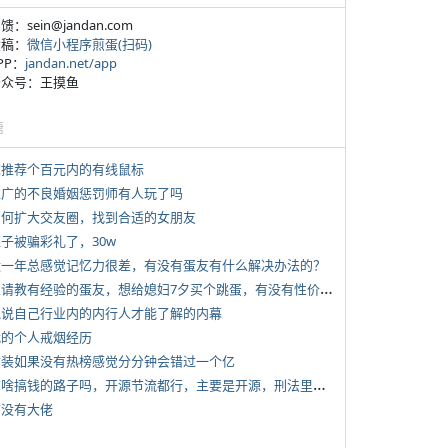
反馈：sein@jandan.com
投稿：
微信小程序煎蛋(扫码)
APP：
jandan.net/app
 公众号：王摸鱼
塘
 求推荐个百元内的有线鼠标
 推广的不良婚姻惩罚师有人玩了吗
 如何扩大交友圈，找到合适的女朋友
侄子被骗彩礼了，30w
 近一年总感觉记忆力很差，有没有蛋友有什么解决办法的？
*
想请教有经验的蛋友，想给媳妇7夕买个跳蛋，有没有性价比高的推荐
 说说自己行业内的内行人才能了解的内幕
 我的个人戒烟经历
 女装如果没有热榜感觉分分钟会错过一个亿
*
有啥搞钱的路子吗，开源节流都行，主要是开源，刑法里的咱不做
有没有大佬