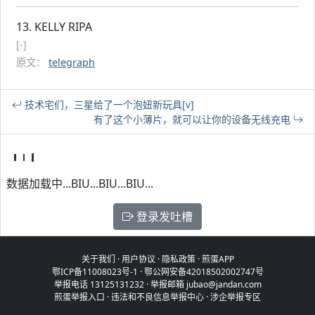
13. KELLY RIPA
[-]
原文：
telegraph
技术宅们，三星给了一个泡妞新玩具[v]
有了这个小薄片，就可以让你的设备无线充电
数据加载中...BIU...BIU...BIU...
登录发吐槽
关于我们
·
用户协议
·
隐私政策
·
煎蛋APP
鄂ICP备11008023号-1
·
鄂公网安备42018502002747号
举报电话 13125131232 · 举报邮箱 jubao@jandan.com
煎蛋举报入口
·
违法和不良信息举报中心
·
涉企举报专区