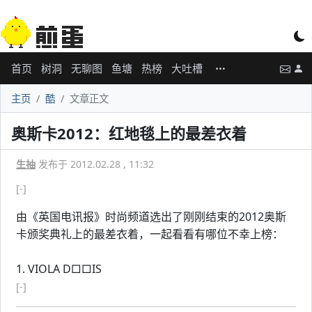
首页
树洞
无聊图
鱼塘
热榜
大吐槽
主页
酷
文章正文
奥斯卡2012：红地毯上的最差衣着
生抽
发布于 2012.02.28 , 11:32
[-]
由《英国电讯报》时尚频道选出了刚刚结束的2012奥斯
卡颁奖典礼上的最差衣着，一起看看有哪位不幸上榜：
1. VIOLA D□□IS
[-]