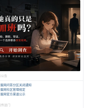
务公告
煎蛋网问答分区关闭通知
煎蛋网社区管理规定
煎蛋网官方渠道公示
蛋传送门