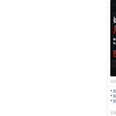
站
*
*
*
煎