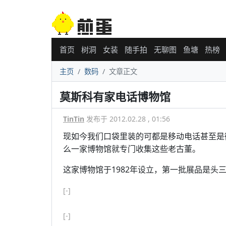
首页
树洞
女装
随手拍
无聊图
鱼塘
热榜
主页
数码
文章正文
莫斯科有家电话博物馆
TinTin
发布于 2012.02.28 , 01:56
现如今我们口袋里装的可都是移动电话甚至是
么一家博物馆就专门收集这些老古董。
这家博物馆于1982年设立，第一批展品是头
[-]
[-]