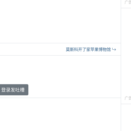
广
莫斯科开了家苹果博物馆
登录发吐槽
广