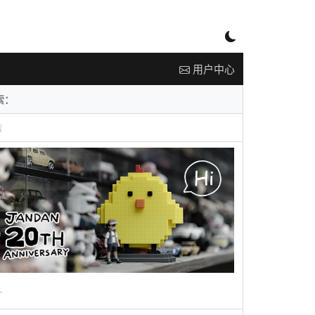
用户中心
告
广