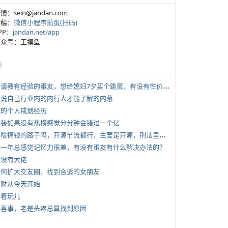
反馈：sein@jandan.com
投稿：
微信小程序煎蛋(扫码)
APP：
jandan.net/app
 公众号：王摸鱼
塘
*
想请教有经验的蛋友，想给媳妇7夕买个跳蛋，有没有性价比高的推荐
 说说自己行业内的内行人才能了解的内幕
 我的个人戒烟经历
 女装如果没有热榜感觉分分钟会错过一个亿
*
有啥搞钱的路子吗，开源节流都行，主要是开源，刑法里的咱不做
 近一年总感觉记忆力很差，有没有蛋友有什么解决办法的？
有没有大佬
 如何扩大交友圈，找到合适的女朋友
 发财从今天开始
写着玩儿
 大喜事，老是头疼总算找到原因