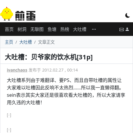
首页
树洞
无聊图
鱼塘
热榜
大吐槽
主页
大吐槽
文章正文
大吐槽：贝爷家的饮水机[31p]
ivanchaos
发布于 2012.02.27 , 00:14
大吐槽系列由于难翻译、要PS、而且自带吐槽的属性让
大家难以吐槽因此反响不太热烈……所以我一直懒得翻。
sein表示其实大家还是很喜欢看大吐槽的，所以大家请享
用久违的大吐槽！
[-]
[-]