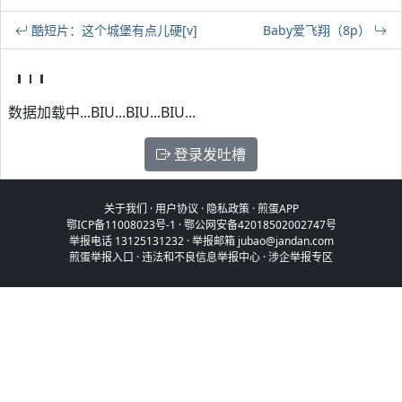
酷短片：这个城堡有点儿硬[v]
Baby爱飞翔（8p）
数据加载中...BIU...BIU...BIU...
登录发吐槽
关于我们
·
用户协议
·
隐私政策
·
煎蛋APP
鄂ICP备11008023号-1
·
鄂公网安备42018502002747号
举报电话 13125131232 · 举报邮箱 jubao@jandan.com
煎蛋举报入口
·
违法和不良信息举报中心
·
涉企举报专区