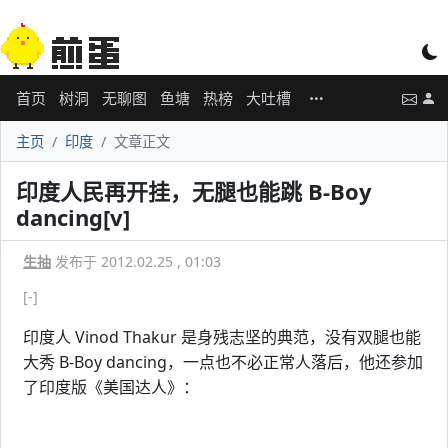
首页
树洞
无聊图
鱼塘
热榜
大吐槽
主页
印度
文章正文
印度人民再开挂，无腿也能跳 B-Boy
dancing[v]
生抽
发布于 2012.02.25 , 01:03
[-]
印度人 Vinod Thakur 是身残志坚的典范，没有双腿也能
大秀 B-Boy dancing，一点也不必正常人落后，他还参加
了印度版《美国达人》：