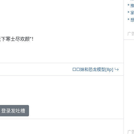
*
*
广
下寒士尽欢颜”！
□□妹和恐龙模型[8p]
登录发吐槽
广