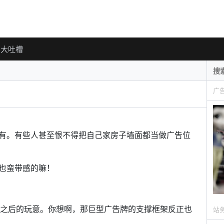
大吐槽
广
有。有些人甚至恨不得把自己家房子墙面都当做广告位
也蛮带感的嘛！
合体之后的玩意。你想啊，那巨型广告牌的支撑框架反正也
站