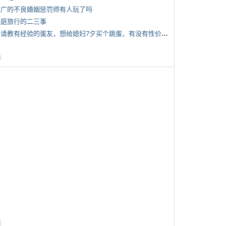
 推广的不良婚姻惩罚师有人玩了吗
 家庭旅行的二三事
*
想请教有经验的蛋友，想给媳妇7夕买个跳蛋，有没有性价比高的推荐
告
告