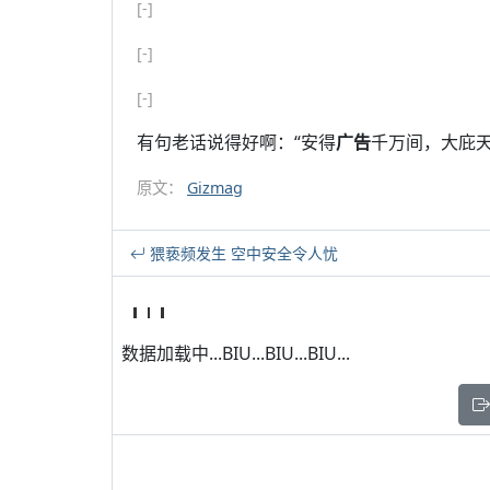
[-]
[-]
[-]
有句老话说得好啊：“安得
广告
千万间，大庇天
原文：
Gizmag
猥亵频发生 空中安全令人忧
数据加载中...BIU...BIU...BIU...