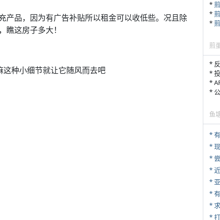
*
*
充产品，因为有广告补贴所以租金可以收低些。况且除
*
，瞧这房子多大！
煎
* 
嘛这种小细节就让它随风而去吧
* 
* 
*
鱼
* 
*
*
*
*
*
* 