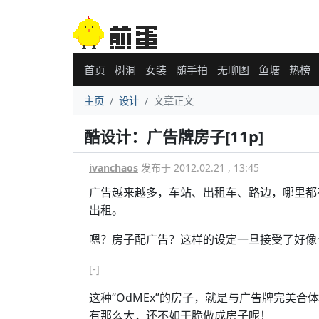
首页
树洞
女装
随手拍
无聊图
鱼塘
热榜
主页
设计
文章正文
酷设计：广告牌房子[11p]
ivanchaos
发布于 2012.02.21 , 13:45
广告越来越多，车站、出租车、路边，哪里都
出租。
嗯？房子配广告？这样的设定一旦接受了好像
[-]
这种“OdMEx”的房子，就是与广告牌完美
有那么大，还不如干脆做成房子呢！