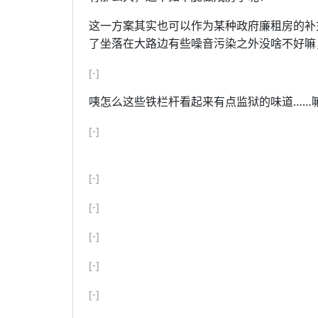
这一方案其实也可以作为某种政府廉租房的补
了坐落在大路边有些噪音污染之外没啥不好嘛
[-]
咦怎么这些铁栏杆看起来有点监狱的味道……
[-]
[-]
[-]
[-]
[-]
[-]