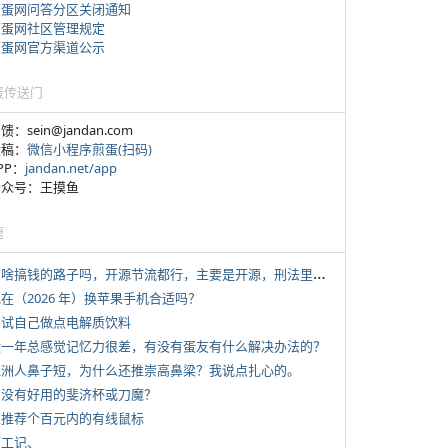
煎蛋网问答分区关闭通知
煎蛋网社区管理规定
煎蛋网官方渠道公示
蛋传送门
反馈：sein@jandan.com
投稿：
微信小程序煎蛋(扫码)
APP：
jandan.net/app
 公众号：王摸鱼
塘
*
有啥搞钱的路子吗，开源节流都行，主要是开源，刑法里的咱不做
现在（2026 年）换苹果手机合适吗？
 尝试自己做点电解质饮料
 近一年总感觉记忆力很差，有没有蛋友有什么解决办法的？
 亚洲人鼻子短，为什么还推崇高鼻梁？我说点扎心的。
 有没有好用的斐济杯或刀魔？
 求推荐个百元内的有线鼠标
打工记、