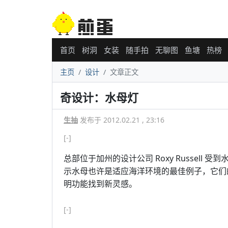
首页
树洞
女装
随手拍
无聊图
鱼塘
热榜
主页
设计
文章正文
奇设计：水母灯
生抽
发布于 2012.02.21 , 23:16
[-]
总部位于加州的设计公司 Roxy Russel
示水母也许是适应海洋环境的最佳例子，它们
明功能找到新灵感。
[-]