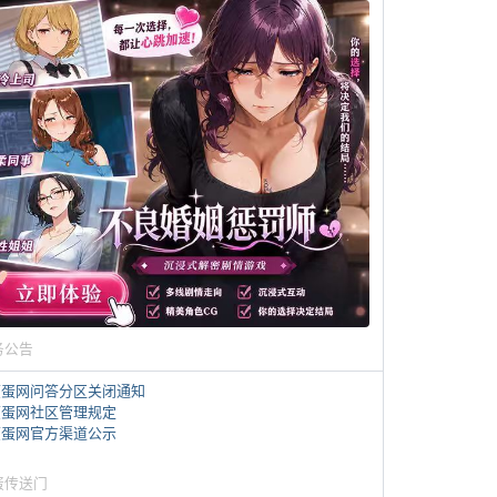
务公告
煎蛋网问答分区关闭通知
煎蛋网社区管理规定
煎蛋网官方渠道公示
蛋传送门