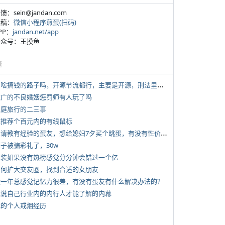
反馈：sein@jandan.com
投稿：
微信小程序煎蛋(扫码)
APP：
jandan.net/app
 公众号：王摸鱼
塘
*
有啥搞钱的路子吗，开源节流都行，主要是开源，刑法里的咱不做
 推广的不良婚姻惩罚师有人玩了吗
 家庭旅行的二三事
 求推荐个百元内的有线鼠标
*
想请教有经验的蛋友，想给媳妇7夕买个跳蛋，有没有性价比高的推荐
侄子被骗彩礼了，30w
 女装如果没有热榜感觉分分钟会错过一个亿
 如何扩大交友圈，找到合适的女朋友
 近一年总感觉记忆力很差，有没有蛋友有什么解决办法的？
 说说自己行业内的内行人才能了解的内幕
 我的个人戒烟经历