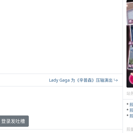
Lady Gaga 为《辛普森》压轴演出
站
*
*
*
登录发吐槽
煎