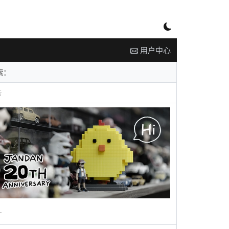
用户中心
告
广