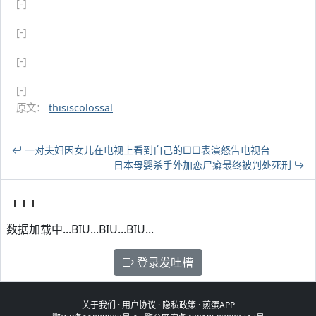
[-]
[-]
[-]
[-]
原文：
thisiscolossal
一对夫妇因女儿在电视上看到自己的□□表演怒告电视台
日本母婴杀手外加恋尸癖最终被判处死刑
数据加载中...BIU...BIU...BIU...
登录发吐槽
关于我们
·
用户协议
·
隐私政策
·
煎蛋APP