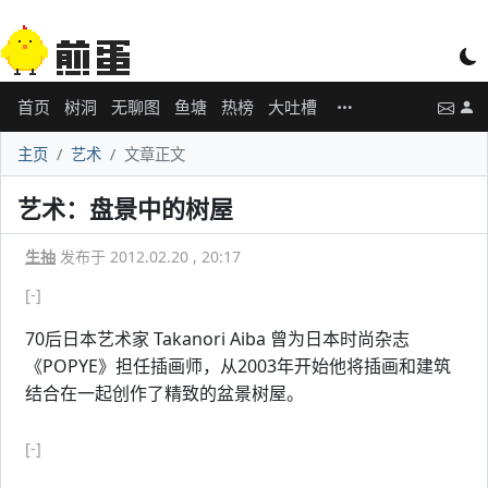
首页
树洞
无聊图
鱼塘
热榜
大吐槽
主页
艺术
文章正文
艺术：盘景中的树屋
生抽
发布于 2012.02.20 , 20:17
[-]
70后日本艺术家 Takanori Aiba 曾为日本时尚杂志
《POPYE》担任插画师，从2003年开始他将插画和建筑
结合在一起创作了精致的盆景树屋。
[-]